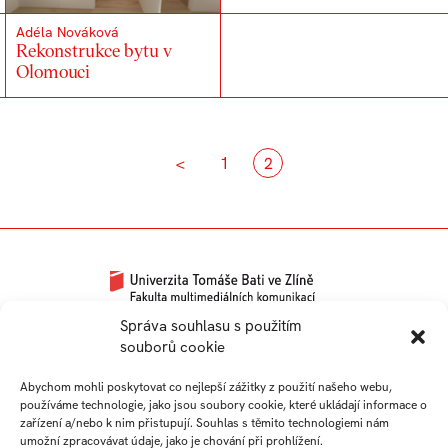
Adéla Nováková
Rekonstrukce bytu v
Olomouci
<
1
2
Univerzitní 2431
Správa souhlasu s použitím
souborů cookie
760 01 Zlín
Tel.:
+420 576 034 205
Abychom mohli poskytovat co nejlepší zážitky z použití našeho webu,
info@fmk.utb.cz
používáme technologie, jako jsou soubory cookie, které ukládají informace o
zařízení a/nebo k nim přistupují. Souhlas s těmito technologiemi nám
FB
IN
YTB
LI
umožní zpracovávat údaje, jako je chování při prohlížení.