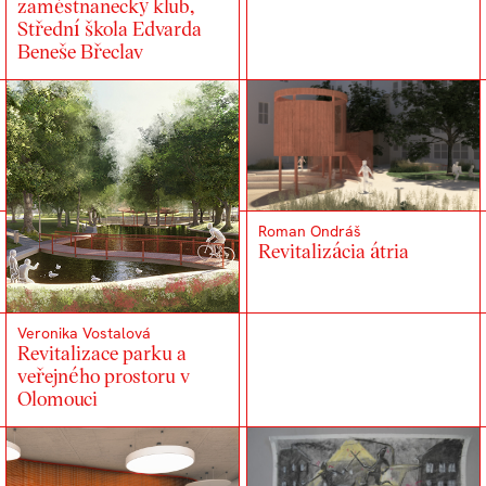
zaměstnanecký klub,
Střední škola Edvarda
Beneše Břeclav
Roman Ondráš
Revitalizácia átria
Veronika Vostalová
Revitalizace parku a
veřejného prostoru v
Olomouci