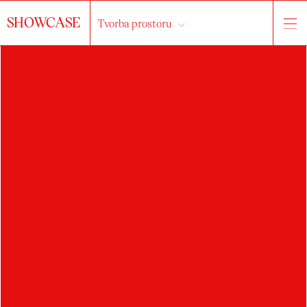
SHOWCASE
Tvorba prostoru
o ateliéru
práce
studenti
Vše...
interiér
exteriér
výstavnictví
drobná architektura
scénografie
veřejný prostor
kompozice
světelný design