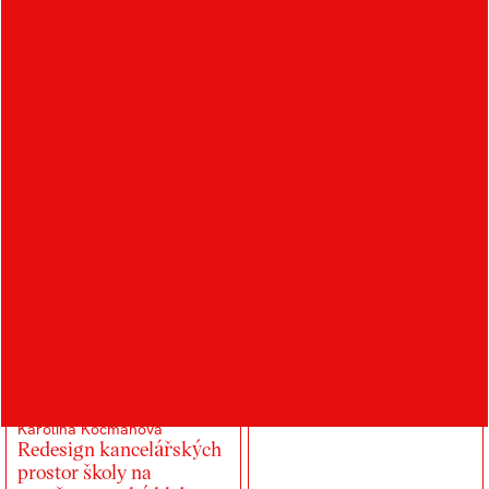
2023/2024
Martina Doležalová
Revitalizace kulturního
střediska Bůrovce
Karolína Kocmanová
Redesign kancelářských
prostor školy na