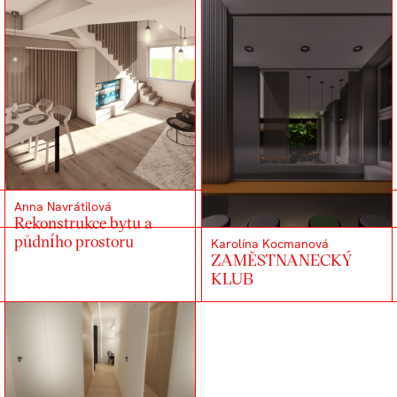
Anna Navrátilová
Rekonstrukce bytu a
půdního prostoru
Karolína Kocmanová
ZAMĚSTNANECKÝ
KLUB