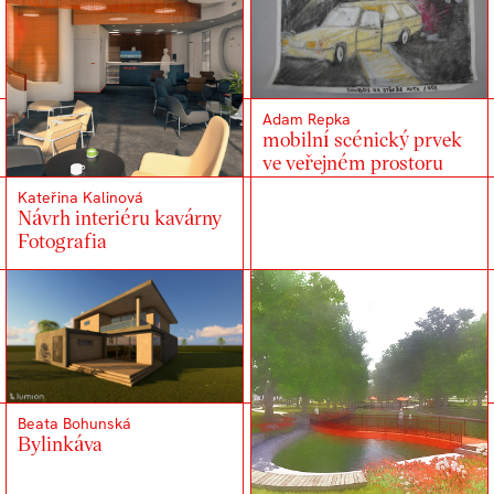
Adam Repka
mobilní scénický prvek
ve veřejném prostoru
Kateřina Kalinová
Návrh interiéru kavárny
Fotografia
Beata Bohunská
Bylinkáva