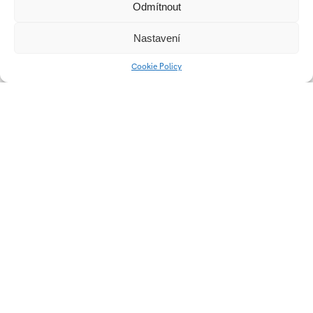
Odmítnout
Nastavení
Cookie Policy
© 2026 Univerzita Tomáše Bati ve Zlíně