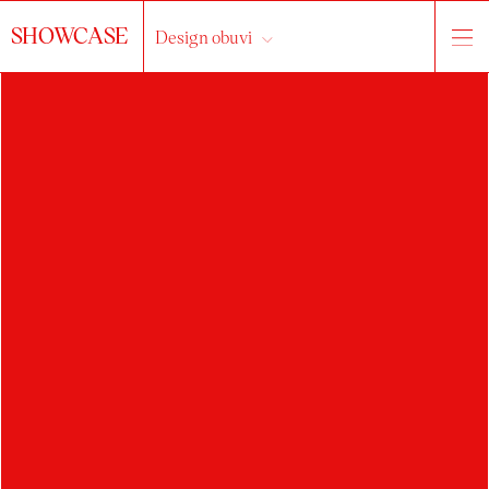
SHOWCASE
Design obuvi
o ateliéru
práce
studenti
Vše...
2024/2025