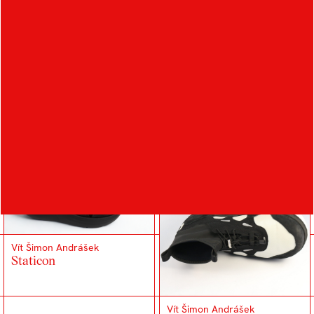
Patrik Stašek
RIP-TICA
Patrik Stašek
VENAX
Vít Šimon Andrášek
Staticon
Vít Šimon Andrášek