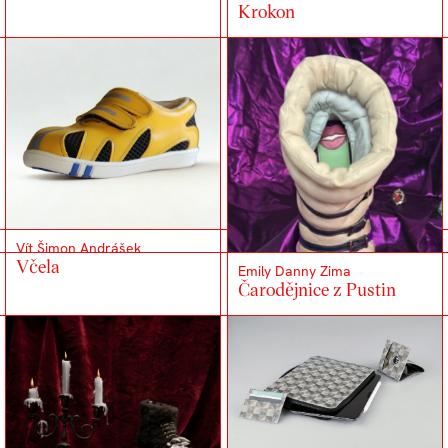
Krokon
Vít Šimon Andrášek
Včela
Emily Danny Zima
Čarodějnice z Pustin