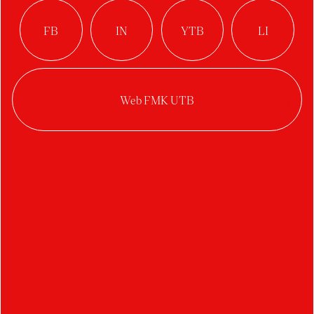
Anna Trtílková
Kytice na rozloučenou
Martin Zboján
BODA-DA
Lucia Aurora Baranová
Chaos