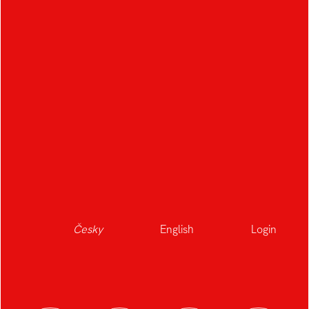
Lucia Aurora Baranová
Armour 01
Barbora Bjalková
Náhodnost jako tvůrčí
proces
Česky
English
Login