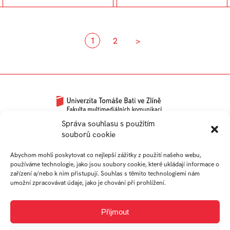
1
2
>
Univerzitní 2431
Správa souhlasu s použitím
souborů cookie
760 01 Zlín
Tel.:
+420 576 034 205
Abychom mohli poskytovat co nejlepší zážitky z použití našeho webu,
info@fmk.utb.cz
používáme technologie, jako jsou soubory cookie, které ukládají informace o
zařízení a/nebo k nim přistupují. Souhlas s těmito technologiemi nám
FB
IN
YTB
LI
umožní zpracovávat údaje, jako je chování při prohlížení.
Web FMK UTB
Přijmout