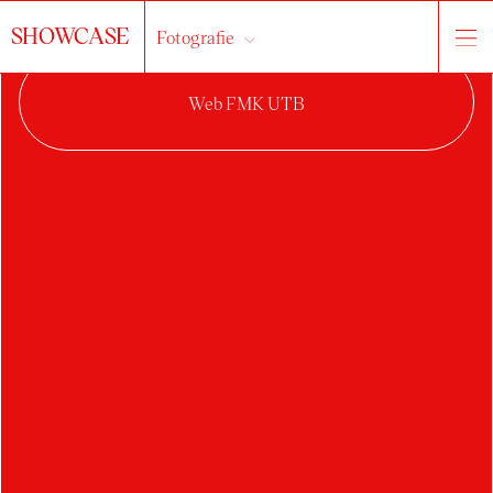
SHOWCASE
Fotografie
o ateliéru
práce
studenti
Reklamní
fotografie