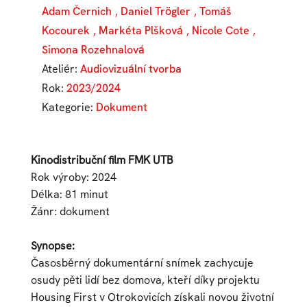
Adam Černich
,
Daniel Trögler
,
Tomáš
Kocourek
,
Markéta Plšková
,
Nicole Cote
,
Simona Rozehnalová
Ateliér:
Audiovizuální tvorba
Rok:
2023/2024
Kategorie:
Dokument
Kinodistribuční film FMK UTB
Rok výroby: 2024
Délka: 81 minut
Žánr: dokument
Synopse:
Časosběrný dokumentární snímek zachycuje
osudy pěti lidí bez domova, kteří díky projektu
Housing First v Otrokovicích získali novou životní