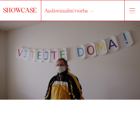
SHOWCASE
Audiovizuální tvorba