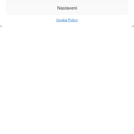
Audiovizuální
Audiovizuální
Game
Audiovizuální
Nastavení
tvorba
tvorba
Design
tvorba
Cookie Policy
Univerzitní 2431
760 01 Zlín
Tel.:
+420 576 034 205
info@fmk.utb.cz
FB
IN
YTB
LI
Web FMK UTB