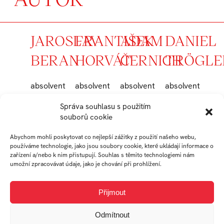
JAROSLAV
FRANTIŠEK
ADAM
DANIEL
BERAN
HORVÁT
ČERNICH
TRÖGLE
absolvent
absolvent
absolvent
absolvent
Ateliér
Ateliér
Ateliér
Ateliér
Správa souhlasu s použitím
Audiovizuální
Audiovizuální
Audiovizuální
Audiovizuální
souborů cookie
tvorba
tvorba
tvorba
tvorba
Abychom mohli poskytovat co nejlepší zážitky z použití našeho webu,
používáme technologie, jako jsou soubory cookie, které ukládají informace o
zařízení a/nebo k nim přistupují. Souhlas s těmito technologiemi nám
TOMÁŠ
MARKÉTA
NICOLE
SIMONA
umožní zpracovávat údaje, jako je chování při prohlížení.
KOCOUREK
PLŠKOVÁ
COTE
ROZEHN
Přijmout
absolvent
absolvent
student
student
Odmítnout
Ateliér
Ateliér
Ateliér
Ateliér