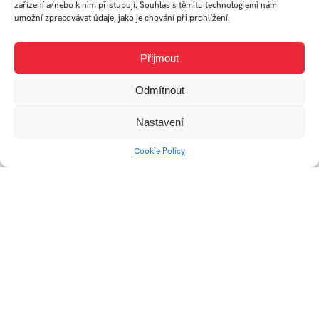
zařízení a/nebo k nim přistupují. Souhlas s těmito technologiemi nám
umožní zpracovávat údaje, jako je chování při prohlížení.
Ateliér
Audiovizuální
Přijmout
tvorba
Odmítnout
Nastavení
Cookie Policy
Univerzitní 2431
760 01 Zlín
Tel.:
+420 576 034 205
info@fmk.utb.cz
FB
IN
YTB
LI
Web FMK UTB