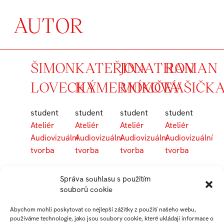
AUTOR
ŠIMON
KATEŘINA
JONATHAN
ROMAN
LOVECKÝ
HAMERNÍKOVÁ
MOMČEV
VAŠIČK
student
student
student
student
Ateliér
Ateliér
Ateliér
Ateliér
Audiovizuální
Audiovizuální
Audiovizuální
Audiovizuální
tvorba
tvorba
tvorba
tvorba
Správa souhlasu s použitím
TOMÁŠ
souborů cookie
UHRIN
Abychom mohli poskytovat co nejlepší zážitky z použití našeho webu,
používáme technologie, jako jsou soubory cookie, které ukládají informace o