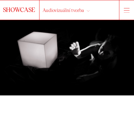
SHOWCASE
Audiovizuální tvorba