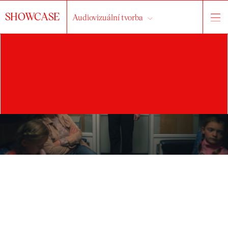
SHOWCASE
Audiovizuální tvorba