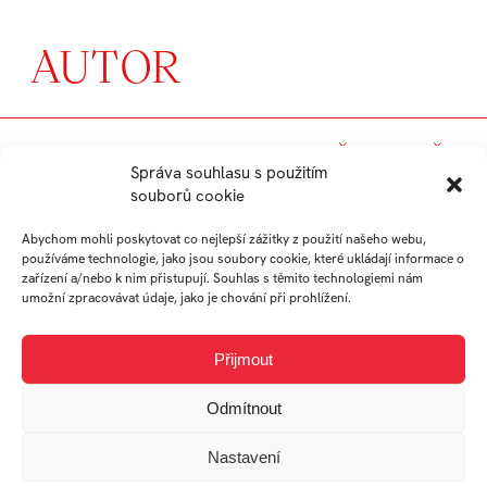
AUTOR
NIKOLA
MICHAL
VOJTĚCH
MATĚJ
Správa souhlasu s použitím
MINÁŘOVÁ
KUTHAN
KNAP
VOCH
souborů cookie
Abychom mohli poskytovat co nejlepší zážitky z použití našeho webu,
absolvent
absolvent
absolvent
absolvent
používáme technologie, jako jsou soubory cookie, které ukládají informace o
zařízení a/nebo k nim přistupují. Souhlas s těmito technologiemi nám
Ateliér
Ateliér
Ateliér
Ateliér
umožní zpracovávat údaje, jako je chování při prohlížení.
Audiovizuální
Audiovizuální
Audiovizuální
Audiovizuální
tvorba
tvorba
tvorba
tvorba
Přijmout
Odmítnout
MICHAL
LUKÁŠ
Nastavení
SVOBODA
KUBÍČEK