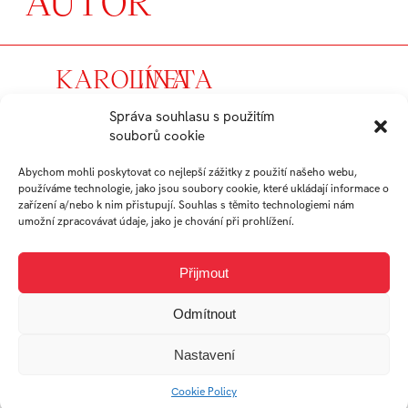
AUTOR
KAROLÍNA
IVETA
BRABCOVÁ
LINHARTOVÁ
Správa souhlasu s použitím
souborů cookie
absolvent
absolvent
Abychom mohli poskytovat co nejlepší zážitky z použití našeho webu,
Ateliér
Ateliér
používáme technologie, jako jsou soubory cookie, které ukládají informace o
Audiovizuální
Audiovizuální
zařízení a/nebo k nim přistupují. Souhlas s těmito technologiemi nám
umožní zpracovávat údaje, jako je chování při prohlížení.
tvorba
tvorba
Přijmout
Odmítnout
Nastavení
Univerzitní 2431
760 01 Zlín
Cookie Policy
Tel.:
+420 576 034 205