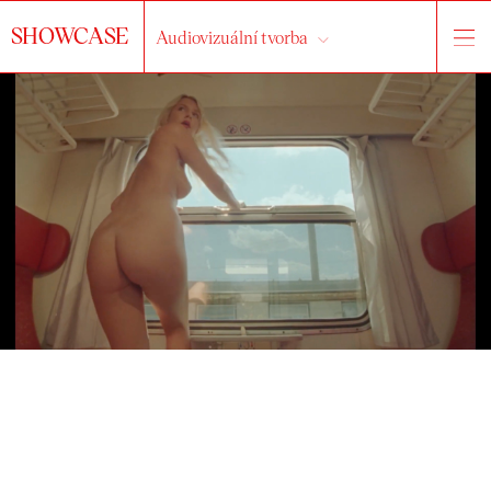
SHOWCASE
Audiovizuální tvorba