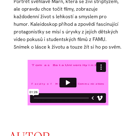
Portrét svéhlavé Marn, která se živí striptýzem,
ale opravdu chce točit filmy, zobrazuje
každodenní život s lehkostí a smyslem pro
humor. Kaleidoskop příhod a zpovědí fascinující
protagonistky se mísí s úryvky z jejích dětských
video pokusů i studentských filmů z FAMU.
Snímek o lásce k životu a touze žít si ho po svém.