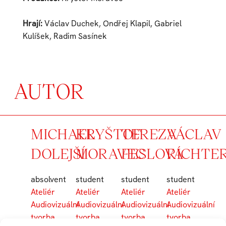
Hrají:
Václav Duchek, Ondřej Klapil, Gabriel
Kulíšek, Radim Sasínek
AUTOR
MICHAEL
KRYŠTOF
TEREZA
VÁCLAV
DOLEJŠÍ
MORAVEC
FESLOVÁ
RICHTE
absolvent
student
student
student
Ateliér
Ateliér
Ateliér
Ateliér
Audiovizuální
Audiovizuální
Audiovizuální
Audiovizuální
tvorba
tvorba
tvorba
tvorba