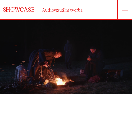
SHOWCASE
Audiovizuální tvorba