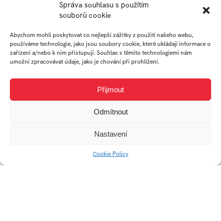
Správa souhlasu s použitím
souborů cookie
ELIŠKA
KRYŠTOF
Abychom mohli poskytovat co nejlepší zážitky z použití našeho webu,
používáme technologie, jako jsou soubory cookie, které ukládají informace o
BRKALOVÁ
OTTOMANSKÝ
zařízení a/nebo k nim přistupují. Souhlas s těmito technologiemi nám
umožní zpracovávat údaje, jako je chování při prohlížení.
student
student
Ateliér
Ateliér
Přijmout
Audiovizuální
Audiovizuální
Odmítnout
tvorba
tvorba
Nastavení
Cookie Policy
Univerzitní 2431
760 01 Zlín
Tel.:
+420 576 034 205