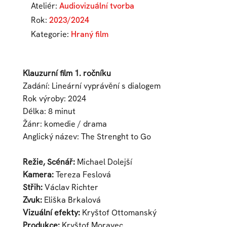
Ateliér:
Audiovizuální tvorba
Rok:
2023/2024
Kategorie:
Hraný film
Klauzurní film 1. ročníku
Zadání: Lineární vyprávění s dialogem
Rok výroby: 2024
Délka: 8 minut
Žánr: komedie / drama
Anglický název: The Strenght to Go
Režie, Scénář:
Michael Dolejší
Kamera:
Tereza Feslová
Střih:
Václav Richter
Zvuk:
Eliška Brkalová
Vizuální efekty:
Kryštof Ottomanský
Produkce:
Kryštof Moravec