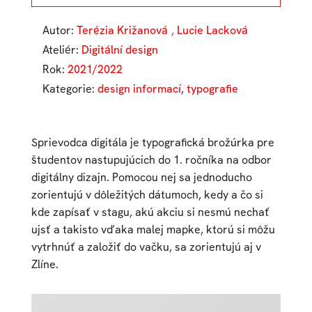
Autor:
Terézia Križanová
,
Lucie Lacková
Ateliér:
Digitální design
Rok:
2021/2022
Kategorie:
design informací
,
typografie
Sprievodca digitála je typografická brožúrka pre
študentov nastupujúcich do 1. ročníka na odbor
digitálny dizajn. Pomocou nej sa jednoducho
zorientujú v dôležitých dátumoch, kedy a čo si
kde zapísať v stagu, akú akciu si nesmú nechať
ujsť a takisto vďaka malej mapke, ktorú si môžu
vytrhnúť a založiť do vačku, sa zorientujú aj v
Zlíne.