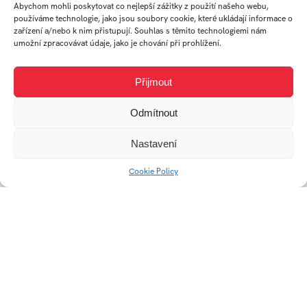
Abychom mohli poskytovat co nejlepší zážitky z použití našeho webu,
AUTOR
používáme technologie, jako jsou soubory cookie, které ukládají informace o
zařízení a/nebo k nim přistupují. Souhlas s těmito technologiemi nám
umožní zpracovávat údaje, jako je chování při prohlížení.
TERÉZIA
LUCIE
Přijmout
KRIŽANOVÁ
LACKOVÁ
Odmítnout
Nastavení
absolvent
student
Ateliér
Ateliér
Cookie Policy
Digitální
Digitální
design
design
Univerzitní 2431