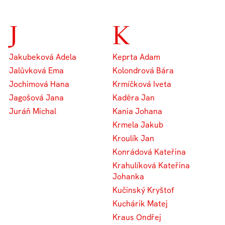
J
K
Jakubeková Adela
Keprta Adam
Jalůvková Ema
Kolondrová Bára
Jochimová Hana
Krmíčková Iveta
Jagošová Jana
Kaděra Jan
Juráň Michal
Kania Johana
Krmela Jakub
Kroulík Jan
Konrádová Kateřina
Krahulíková Kateřina
Johanka
Kučinský Kryštof
Kuchárik Matej
Kraus Ondřej