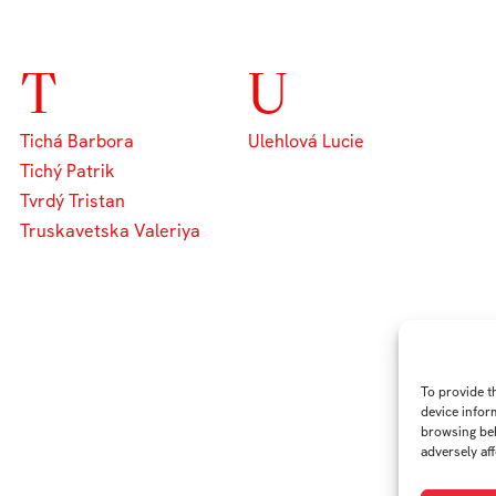
T
U
Tichá Barbora
Ulehlová Lucie
Tichý Patrik
Tvrdý Tristan
Truskavetska Valeriya
To provide t
device infor
browsing beh
adversely aff