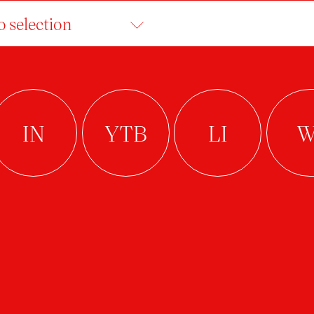
o selection
MARTIN MEJVALD
student
Ateliér Průmyslový design