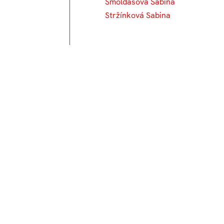
Šmoldasová Sabina
Stržínková Sabina
Un
76