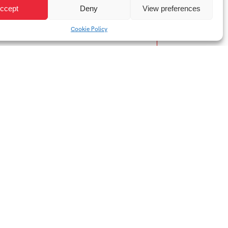
ccept
Deny
View preferences
Cookie Policy
YTB
LI
Web FMK UTB