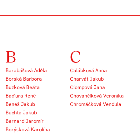
B
C
Barabášová Adéla
Calábková Anna
Borská Barbora
Charvát Jakub
Buzková Beáta
Ciompová Jana
Baďura René
Chovančíková Veronika
Beneš Jakub
Chromáčková Vendula
Buchta Jakub
Bernard Jaromír
Borýsková Karolína