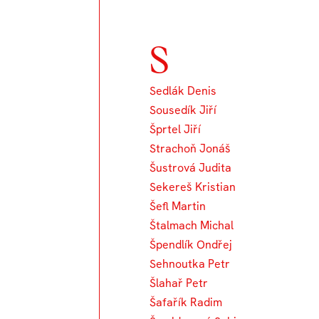
S
Sedlák Denis
Sousedík Jiří
Šprtel Jiří
Strachoň Jonáš
Šustrová Judita
Sekereš Kristian
Šefl Martin
Štalmach Michal
Špendlík Ondřej
Sehnoutka Petr
Šlahař Petr
Šafařík Radim