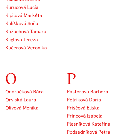
Kurucová Lucia
Kipilová Markéta
Kulíšková Soňa
Kožuchová Tamara
Kliglová Tereza
Kučerová Veronika
O
P
Ondráčková Bára
Pastorová Barbora
Orviská Laura
Petríková Daria
Olivová Monika
Priščová Eliška
Princová Izabela
Plesníková Kateřina
Podsedníková Petra