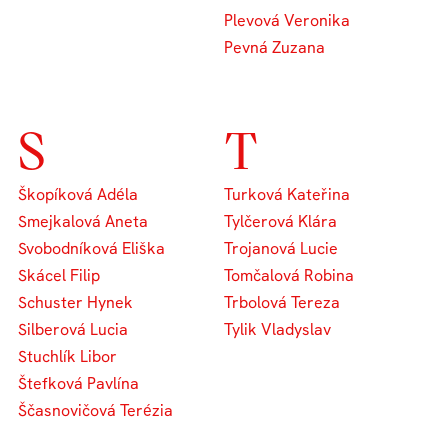
Plevová Veronika
Pevná Zuzana
S
T
Škopíková Adéla
Turková Kateřina
Smejkalová Aneta
Tylčerová Klára
Svobodníková Eliška
Trojanová Lucie
Skácel Filip
Tomčalová Robina
Schuster Hynek
Trbolová Tereza
Silberová Lucia
Tylik Vladyslav
Stuchlík Libor
Štefková Pavlína
Ščasnovičová Terézia