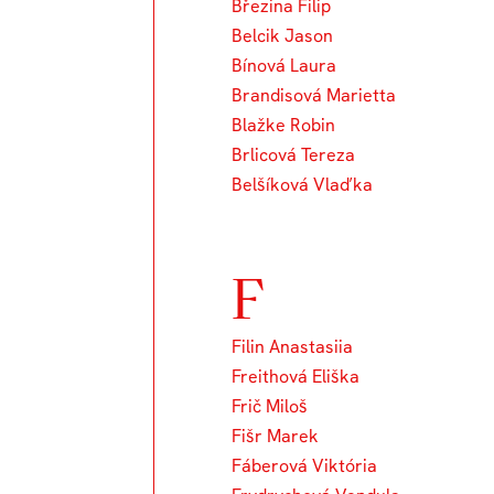
Březina Filip
Belcik Jason
Bínová Laura
Brandisová Marietta
Blažke Robin
Brlicová Tereza
Belšíková Vlaďka
F
Filin Anastasiia
Freithová Eliška
Frič Miloš
Fišr Marek
Fáberová Viktória