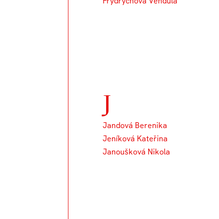
Frydrychová Vendula
J
Jandová Berenika
Jeníková Kateřina
Janoušková Nikola