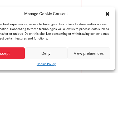
Manage Cookie Consent
he best experiences, we use technologies like cookies to store and/or access
mation. Consenting to these technologies will allow us to process data such as
avior or unique IDs on this site. Not consenting or withdrawing consent, may
ect certain features and functions.
ccept
Deny
View preferences
Cookie Policy
YTB
LI
Web FMK UTB