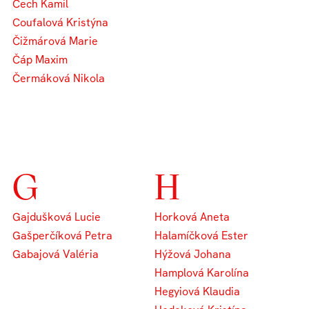
Čech Kamil
Coufalová Kristýna
Čižmárová Marie
Čáp Maxim
Čermáková Nikola
G
H
Gajdušková Lucie
Horková Aneta
Gašperčíková Petra
Halamíčková Ester
Gabajová Valéria
Hýžová Johana
Hamplová Karolína
Hegyiová Klaudia