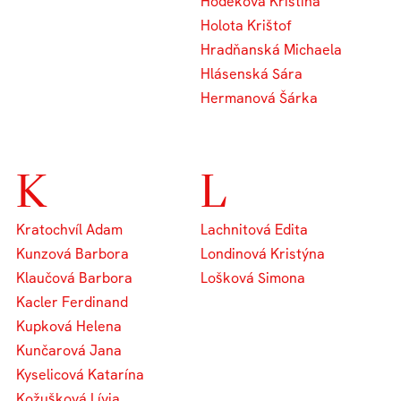
Hodeková Kristína
Holota Krištof
Hradňanská Michaela
Hlásenská Sára
Hermanová Šárka
K
L
Kratochvíl Adam
Lachnitová Edita
Kunzová Barbora
Londinová Kristýna
Klaučová Barbora
Lošková Simona
Kacler Ferdinand
Kupková Helena
Kunčarová Jana
Kyselicová Katarína
Kožušková Lívia