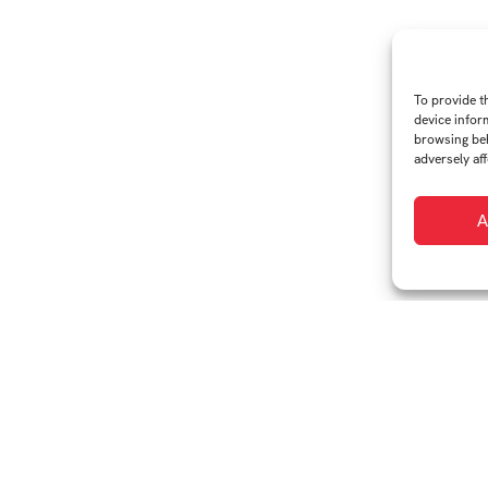
To provide t
device infor
browsing beh
adversely aff
A
iverzitní 2431
Tel.:
+420 576 034 205
FB
IN
0 01 Zlín
info@fmk.utb.cz