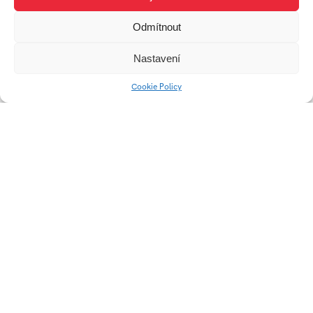
Odmítnout
AUTOR
Nastavení
Cookie Policy
STANISLAVA
DOLEŽALOVÁ
Práce studenta