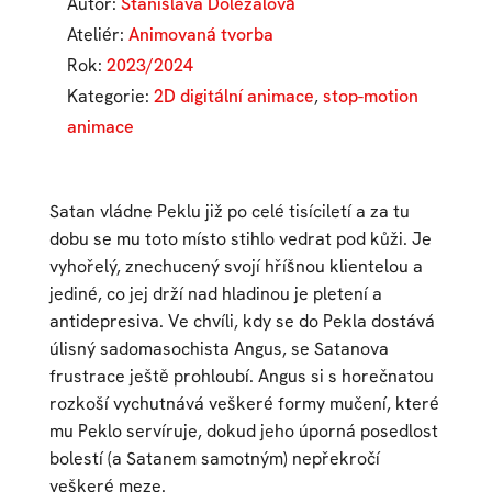
Autor:
Stanislava Doležalová
Ateliér:
Animovaná tvorba
Rok:
2023/2024
Kategorie:
2D digitální animace
,
stop-motion
animace
Satan vládne Peklu již po celé tisíciletí a za tu
dobu se mu toto místo stihlo vedrat pod kůži. Je
vyhořelý, znechucený svojí hříšnou klientelou a
jediné, co jej drží nad hladinou je pletení a
antidepresiva. Ve chvíli, kdy se do Pekla dostává
úlisný sadomasochista Angus, se Satanova
frustrace ještě prohloubí. Angus si s horečnatou
rozkoší vychutnává veškeré formy mučení, které
mu Peklo servíruje, dokud jeho úporná posedlost
bolestí (a Satanem samotným) nepřekročí
veškeré meze.