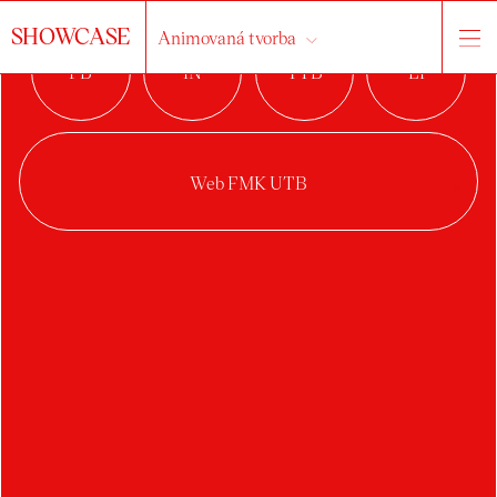
SHOWCASE
Animovaná tvorba