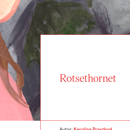
Rotsethornet
Autor:
Karolína Pravdová