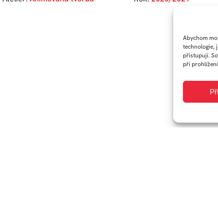
Abychom mohl
technologie, 
přistupují. S
při prohlížení
Př
tkem ze studijního pobytu v norském městě Volda.
vojice hrdinů na místní dominantu – Rotsethornet.