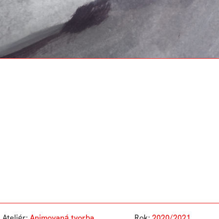
Ateliér:
Animovaná tvorba
Rok:
2020/2021