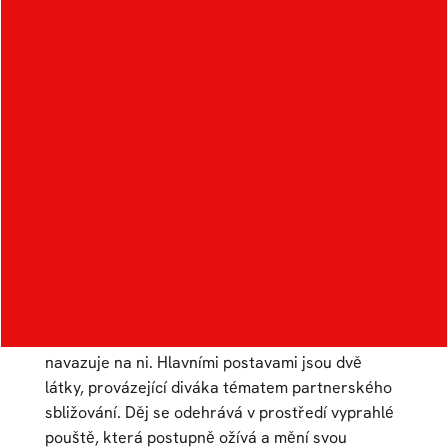
Soulmates
Autor:
Jakub Brokl
Ateliér:
Animovaná tvorba
Rok:
2022/2023
Kategorie:
3D digitální animace
,
experimentální animace
Abstraktní film Soulmates vychází z japonské
legendy o červené niti osudu, která propojuje
spřízněné duše. Legendou se volně inspiruje a
navazuje na ni. Hlavními postavami jsou dvě
látky, provázející diváka tématem partnerského
sbližování. Děj se odehrává v prostředí vyprahlé
pouště, která postupně ožívá a mění svou