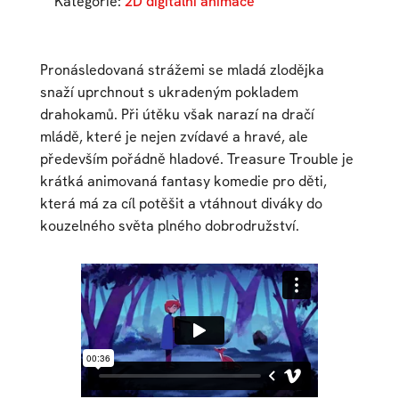
Kategorie:
2D digitální animace
Pronásledovaná strážemi se mladá zlodějka
snaží uprchnout s ukradeným pokladem
drahokamů. Při útěku však narazí na dračí
mládě, které je nejen zvídavé a hravé, ale
především pořádně hladové. Treasure Trouble je
krátká animovaná fantasy komedie pro děti,
která má za cíl potěšit a vtáhnout diváky do
kouzelného světa plného dobrodružství.