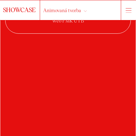
SHOWCASE
Animovaná tvorba