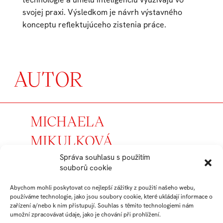
svojej praxi. Výsledkom je návrh výstavného
konceptu reflektujúceho zistenia práce.
AUTOR
MICHAELA
MIKULKOVÁ
Správa souhlasu s použitím
student
souborů cookie
Arts Management
Abychom mohli poskytovat co nejlepší zážitky z použití našeho webu,
používáme technologie, jako jsou soubory cookie, které ukládají informace o
zařízení a/nebo k nim přistupují. Souhlas s těmito technologiemi nám
Práce studenta
umožní zpracovávat údaje, jako je chování při prohlížení.