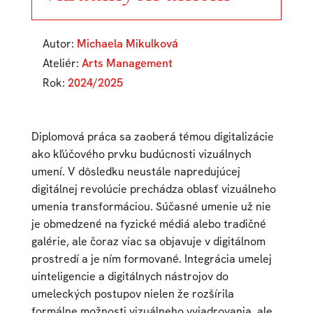
Autor:
Michaela Mikulková
Ateliér:
Arts Management
Rok:
2024/2025
Diplomová práca sa zaoberá témou digitalizácie
ako kľúčového prvku budúcnosti vizuálnych
umení. V dôsledku neustále napredujúcej
digitálnej revolúcie prechádza oblasť vizuálneho
umenia transformáciou. Súčasné umenie už nie
je obmedzené na fyzické médiá alebo tradičné
galérie, ale čoraz viac sa objavuje v digitálnom
prostredí a je ním formované. Integrácia umelej
uinteligencie a digitálnych nástrojov do
umeleckých postupov nielen že rozšírila
formálne možnosti vizuálneho vyjadrovania, ale