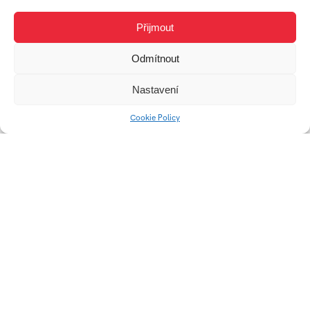
Přijmout
Odmítnout
Nastavení
Cookie Policy
Digitalizácia
vizuálnych umení
Univerzitní 2431
760 01 Zlín
Tel.:
+420 576 034 205
info@fmk.utb.cz
FB
IN
YTB
LI