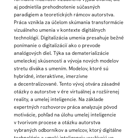
aj podnietila prehodnotenie súčasných
paradigiem a teoretických rámcov autorstva.
Práca vznikla za účelom skúmania transformácie
vizuálneho umenia v kontexte digitálnych
technológií. Digitalizácia umenia presahuje bežné
ponímanie o digitalizácií ako o prevode
analógových diel. Týka sa dematerializácie
umeleckej skúsenosti a vývoja nových modelov
stretu diváka s umením. Modelov, ktoré sú
hybridné, interaktívne, imerzívne
a decentralizované. Tento vývoj otvára zásadné
otázky o autorstve v ére virtuálnej a rozšírenej
reality, a umelej inteligencie. Na základe
expertných rozhovorov práca analyzuje pôvod
motivácie, pohľad na úlohu umelej inteligencie
v tvorivom procese a otázku autorstva
vybraných odborníkov a umelcov, ktorý digitálne
technológie a umelú inteligenciu využívajú vo