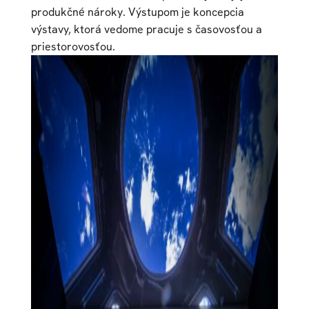
produkčné nároky. Výstupom je koncepcia
výstavy, ktorá vedome pracuje s časovosťou a
priestorovosťou.