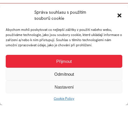
JANA
Správa souhlasu s použitím
souborů cookie
KRÁLOVIČOVÁ
Abychom mohli poskytovat co nejlepší zážitky z použití našeho webu,
používáme technologie, jako jsou soubory cookie, které ukládají informace o
student
zařízení a/nebo k nim přistupují. Souhlas s těmito technologiemi nám
umožní zpracovávat údaje, jako je chování při prohlížení.
Arts Management
Přijmout
Práce studenta
Odmítnout
Nastavení
Cookie Policy
Imerzivní technologie v
umění (a designu)