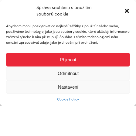
Správa souhlasu s použitím
souborů cookie
Abychom mohli poskytovat co nejlepší zážitky z použití našeho webu,
používáme technologie, jako jsou soubory cookie, které ukládají informace o
zařízení a/nebo k nim přistupují. Souhlas s těmito technologiemi nám
umožní zpracovávat údaje, jako je chování při prohlížení.
Přijmout
Mezi pamětí a krajinou:
Odmítnout
Umělecké zkoumání
rituálu v krajině
Nastavení
Cookie Policy
Univerzitní 2431
760 01 Zlín
Tel.:
+420 576 034 205