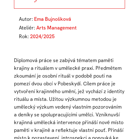
Autor:
Ema Bujnošková
Ateliér:
Arts Management
Rok:
2024/2025
Diplomová práce se zabývá tématem paměti
krajiny a rituálem v umělecké praxi. Předmětem
zkoumání je osobní rituál v podobě pouti na
pomezí dvou obcí v Pobeskydí. Cílem práce je
vytvoření krajinného umění, jež vychází z identity
rituálu a místa. Užitou výzkumnou metodou je
umělecký výzkum vedený vlastním pozorováním
a deníky se spolupracujícími umělci. Vzniknuvší
krajinná umělecká intervence přináší nové místo
paměti v krajině a reflektuje vlastní pouť. Přináší
místo k pozastavení, introspekci a ponouká ke