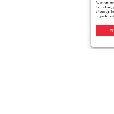
Abychom mohl
technologie, 
přistupují. S
při prohlížení
Př
Ateliér:
Arts Management
vztahem české umělecké scény k udržitelnosti. Práce
a ekologie s důrazem na udržitelné přístupy v období let
obré praxe českého výtvarného umění a v praktické
 k udržitelnosti staví aktéři*rky
Udržitelnost umění je nahlížena jak z hlediska