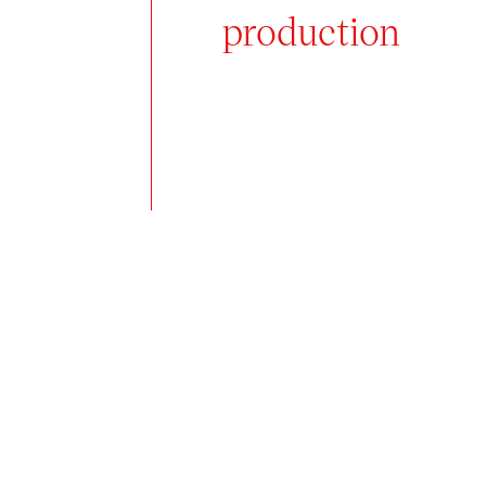
production
Autor:
Anna Eliášová
Tato diplomová práce se zabývá 
kontextualizuje integraci umění 
1960–2023. Analyzuje příklady d
rovině zkoumá, jakým způsobem se
současného uměleckého provozu. 