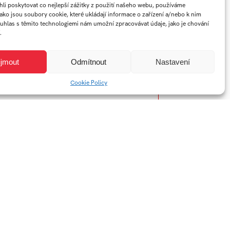
i poskytovat co nejlepší zážitky z použití našeho webu, používáme
jako jsou soubory cookie, které ukládají informace o zařízení a/nebo k nim
ouhlas s těmito technologiemi nám umožní zpracovávat údaje, jako je chování
.
ijmout
Odmítnout
Nastavení
Cookie Policy
Rok:
2022/2023