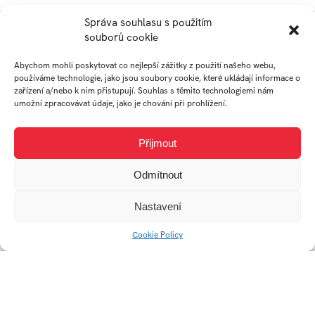
Správa souhlasu s použitím
souborů cookie
Abychom mohli poskytovat co nejlepší zážitky z použití našeho webu,
používáme technologie, jako jsou soubory cookie, které ukládají informace o
zařízení a/nebo k nim přistupují. Souhlas s těmito technologiemi nám
umožní zpracovávat údaje, jako je chování při prohlížení.
Přijmout
Vizuální komunikace
Odmítnout
ateliéru Arts
Management
Nastavení
Cookie Policy
Univerzitní 2431
760 01 Zlín