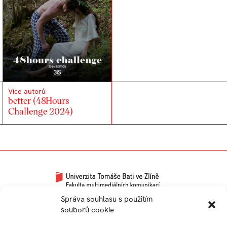
Více autorů
better (48Hours
Challenge 2024)
Univerzitní 2431
Správa souhlasu s použitím
souborů cookie
760 01 Zlín
Tel.:
+420 576 034 205