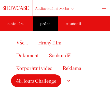
SHOWCASE
Audiovizuální tvorba
o ateliéru
práce
studenti
Vše...
Hraný film
Dokument
Soubor děl
Korporátní video
Reklama
48Hours Challenge