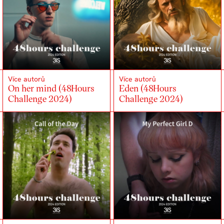
Více autorů
Více autorů
On her mind (48Hours
Eden (48Hours
Challenge 2024)
Challenge 2024)