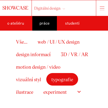
SHOWCASE
Digitální design
o ateliéru
práce
studenti
Vše...
web / UI / UX design
design informací
3D / VR / AR
motion design / video
vizuální styl
typografie
ilustrace
experiment