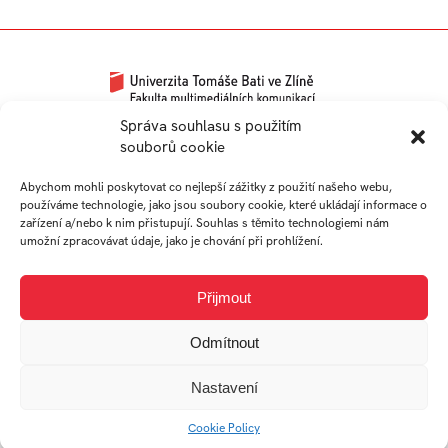
Univerzitní 2431
Správa souhlasu s použitím
souborů cookie
760 01 Zlín
Tel.:
+420 576 034 205
Abychom mohli poskytovat co nejlepší zážitky z použití našeho webu,
info@fmk.utb.cz
používáme technologie, jako jsou soubory cookie, které ukládají informace o
zařízení a/nebo k nim přistupují. Souhlas s těmito technologiemi nám
FB
IN
YTB
LI
umožní zpracovávat údaje, jako je chování při prohlížení.
Web FMK UTB
Přijmout
Odmítnout
Nastavení
© 2026 Univerzita Tomáše Bati ve Zlíně
Cookie Policy