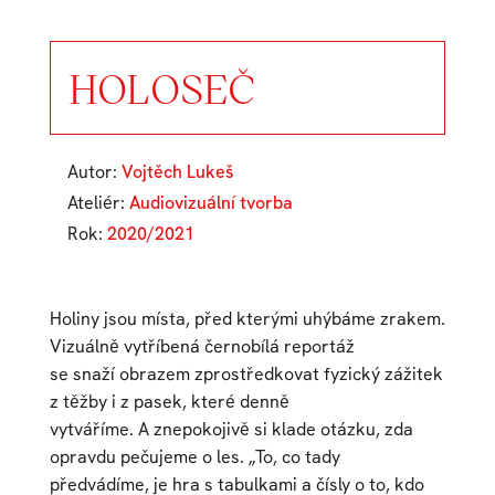
HOLOSEČ
Autor:
Vojtěch Lukeš
Ateliér:
Audiovizuální tvorba
Rok:
2020/2021
Holiny jsou místa, před kterými uhýbáme zrakem.
Vizuálně vytříbená černobílá reportáž
se snaží obrazem zprostředkovat fyzický zážitek
z těžby i z pasek, které denně
vytváříme. A znepokojivě si klade otázku, zda
opravdu pečujeme o les. „To, co tady
předvádíme, je hra s tabulkami a čísly o to, kdo