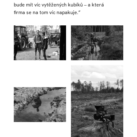
bude mít víc vytěžených kubíků – a která
ﬁrma se na tom víc napakuje.“