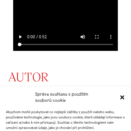
AUTOR
Správa souhlasu s použitím
VOJTĚCH
souborů cookie
LUKEŠ
Abychom mohli poskytovat co nejlepší zážitky z použití našeho webu,
používáme technologie, jako jsou soubory cookie, které ukládají informace o
zařízení a/nebo k nim přistupují. Souhlas s těmito technologiemi nám
absolvent
umožní zpracovávat údaje, jako je chování při prohlížení.