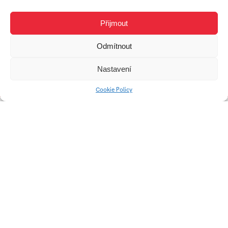
Ateliér
Audiovizuální
Přijmout
tvorba
Odmítnout
Nastavení
Práce studenta
Cookie Policy
HOLOSEČ