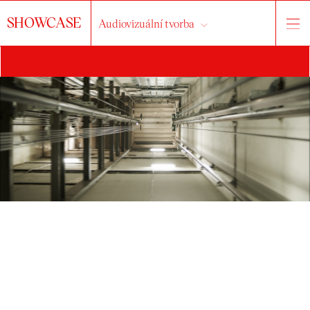
SHOWCASE
Audiovizuální tvorba