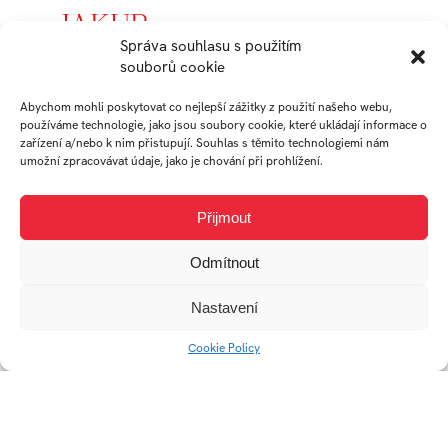
JAKUB
Správa souhlasu s použitím
BABICA
souborů cookie
Abychom mohli poskytovat co nejlepší zážitky z použití našeho webu,
absolvent
používáme technologie, jako jsou soubory cookie, které ukládají informace o
Ateliér
zařízení a/nebo k nim přistupují. Souhlas s těmito technologiemi nám
Audiovizuální
umožní zpracovávat údaje, jako je chování při prohlížení.
tvorba
Přijmout
Práce studenta
Odmítnout
Nastavení
Cookie Policy
Mimo provoz