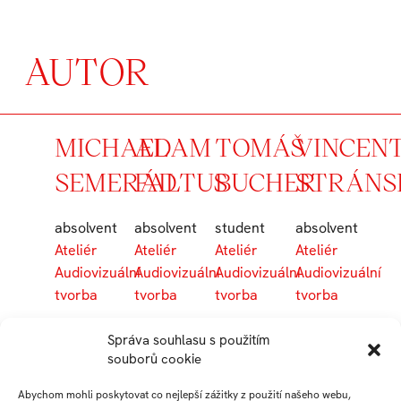
AUTOR
MICHAEL
ADAM
TOMÁŠ
VINCEN
SEMERÁD
FALTUS
BUCHER
STRÁNS
absolvent
absolvent
student
absolvent
Ateliér
Ateliér
Ateliér
Ateliér
Audiovizuální
Audiovizuální
Audiovizuální
Audiovizuální
tvorba
tvorba
tvorba
tvorba
Správa souhlasu s použitím
souborů cookie
JAROSLAV
VALERIE
ŠTĚPÁNKA
Abychom mohli poskytovat co nejlepší zážitky z použití našeho webu,