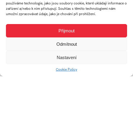
NEČAS
PETŘÍKOVÁ
ČLUPNÁ
používáme technologie, jako jsou soubory cookie, které ukládají informace o
zařízení a/nebo k nim přistupují. Souhlas s těmito technologiemi nám
umožní zpracovávat údaje, jako je chování při prohlížení.
absolvent
student
absolvent
Ateliér
Ateliér
Ateliér
Přijmout
Audiovizuální
Audiovizuální
Audiovizuální
tvorba
tvorba
tvorba
Odmítnout
Nastavení
Cookie Policy
Univerzitní 2431
760 01 Zlín
Tel.:
+420 576 034 205
info@fmk.utb.cz
FB
IN
YTB
LI
Web FMK UTB