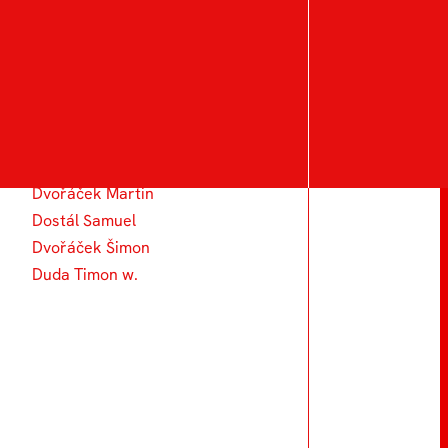
Duval Arthur
Divíšková Eliška
Dosedělová Hedvika
Dzhanovska Ivana
Dvoranová Kristýna
Dolejší Michael
Dvořáček Martin
Dostál Samuel
Dvořáček Šimon
Duda Timon w.