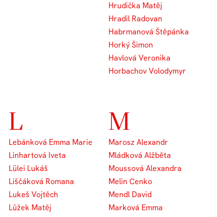
Hrudička Matěj
Hradil Radovan
Habrmanová Štěpánka
Horký Šimon
Havlová Veronika
Horbachov Volodymyr
L
M
Lebánková Emma Marie
Marosz Alexandr
Linhartová Iveta
Mládková Alžběta
Lülei Lukáš
Moussová Alexandra
Liščáková Romana
Melin Cenko
Lukeš Vojtěch
Mendl David
Lůžek Matěj
Marková Emma