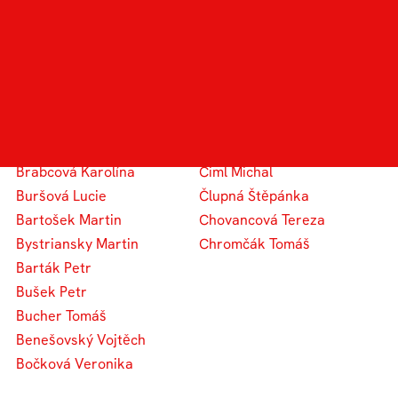
Bartoš Adam
Čermín Adam
Babica Jakub
Černich Adam
Beran Jaroslav
Casková Barbora
Bučková Natália
Čepelová Michaela
Brkalová Eliška
Chytková Martina
Blažek Filip
Citterbergová Magdaléna
Brabcová Karolína
Ciml Michal
Buršová Lucie
Člupná Štěpánka
Bartošek Martin
Chovancová Tereza
Bystriansky Martin
Chromčák Tomáš
Barták Petr
Bušek Petr
Bucher Tomáš
Benešovský Vojtěch
Bočková Veronika