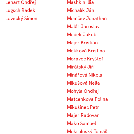
Lenart Ondřej
Mashkin Illia
Lugsch Radek
Michalík Ján
Lovecký Šimon
Momčev Jonathan
Maléř Jaroslav
Medek Jakub
Majer Kristián
Mekková Kristína
Moravec Kryštof
Miřátský Jiří
Minářová Nikola
Mikušová Nella
Mohyla Ondřej
Matcenkova Polina
Mikušinec Petr
Majer Radovan
Mako Samuel
Mokroluský Tomáš