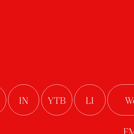
irroring
Zlínfest TV (2024)