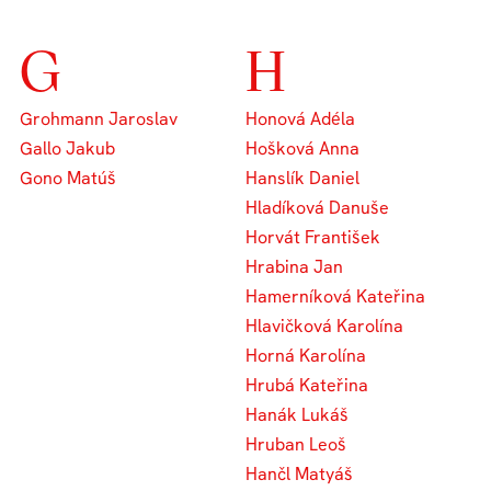
G
H
Grohmann Jaroslav
Honová Adéla
Gallo Jakub
Hošková Anna
Gono Matúš
Hanslík Daniel
Hladíková Danuše
Horvát František
Hrabina Jan
Hamerníková Kateřina
Hlavičková Karolína
Horná Karolína
Hrubá Kateřina
Hanák Lukáš
Hruban Leoš
Hančl Matyáš