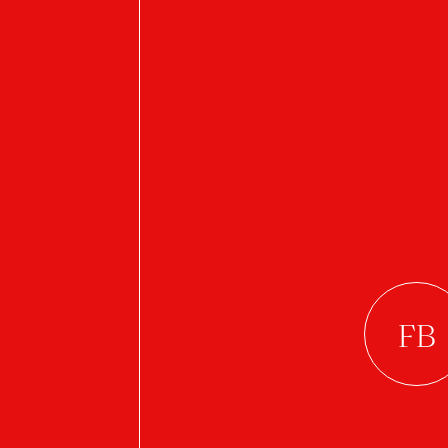
Symbiotik
M