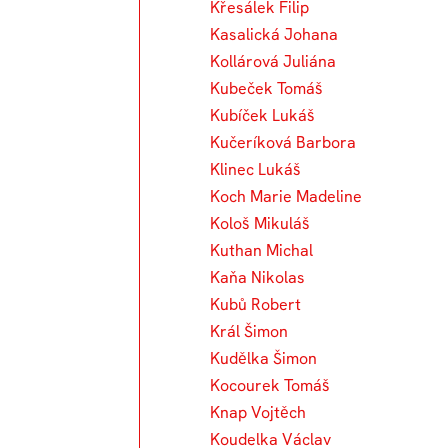
Křesálek Filip
Kasalická Johana
Kollárová Juliána
Kubeček Tomáš
Kubíček Lukáš
Kučeríková Barbora
Klinec Lukáš
Koch Marie Madeline
Kološ Mikuláš
Kuthan Michal
Kaňa Nikolas
Kubů Robert
Král Šimon
Kudělka Šimon
Kocourek Tomáš
Knap Vojtěch
Koudelka Václav