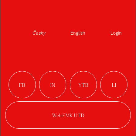
DALŠÍ STUDENTI
OBORU
Česky
English
Login
A
B
Albrecht Kryštof
Bartoš Adam
Agibalova Vlada
Babica Jakub
Beran Jaroslav
Bučková Natália
Brkalová Eliška
Blažek Filip
Brabcová Karolína
Buršová Lucie