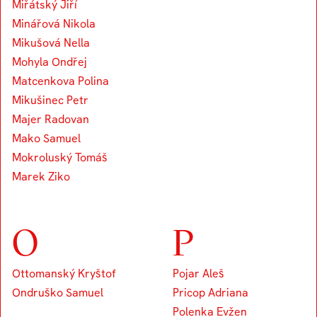
Miřátský Jiří
Minářová Nikola
Mikušová Nella
Mohyla Ondřej
Matcenkova Polina
Mikušinec Petr
Majer Radovan
Mako Samuel
Mokroluský Tomáš
Marek Ziko
O
P
Ottomanský Kryštof
Pojar Aleš
Ondruško Samuel
Pricop Adriana
Polenka Evžen