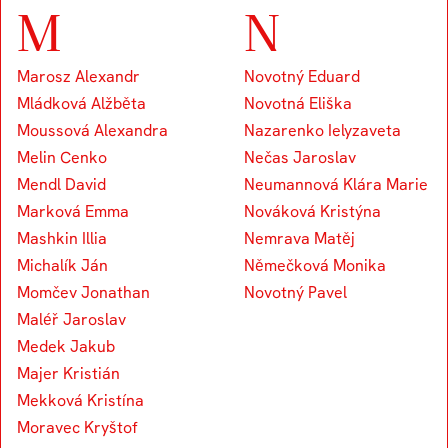
M
N
Marosz Alexandr
Novotný Eduard
Mládková Alžběta
Novotná Eliška
Moussová Alexandra
Nazarenko Ielyzaveta
Melin Cenko
Nečas Jaroslav
Mendl David
Neumannová Klára Marie
Marková Emma
Nováková Kristýna
Mashkin Illia
Nemrava Matěj
Michalík Ján
Němečková Monika
Momčev Jonathan
Novotný Pavel
Maléř Jaroslav
Medek Jakub
Majer Kristián
Mekková Kristína
Moravec Kryštof