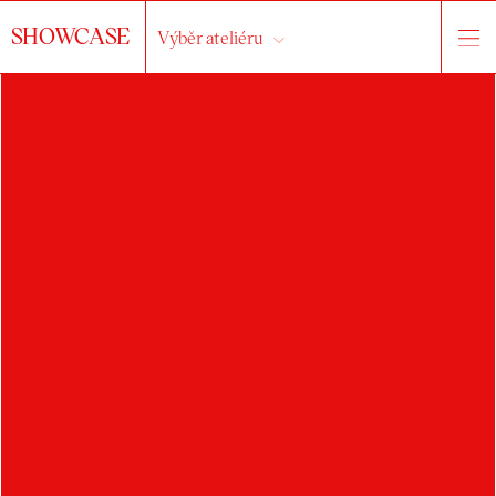
SHOWCASE
Výběr ateliéru
POLINA
MATCENKOVA