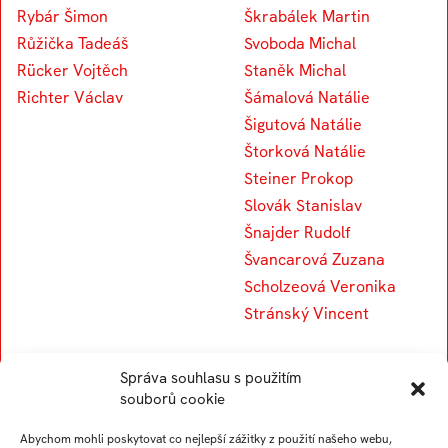
Rybár Šimon
Škrabálek Martin
Růžička Tadeáš
Svoboda Michal
Rücker Vojtěch
Staněk Michal
Richter Václav
Šámalová Natálie
Šigutová Natálie
Štorková Natálie
Steiner Prokop
Slovák Stanislav
Šnajder Rudolf
Švancarová Zuzana
Scholzeová Veronika
Stránský Vincent
Správa souhlasu s použitím
T
U
souborů cookie
Abychom mohli poskytovat co nejlepší zážitky z použití našeho webu,