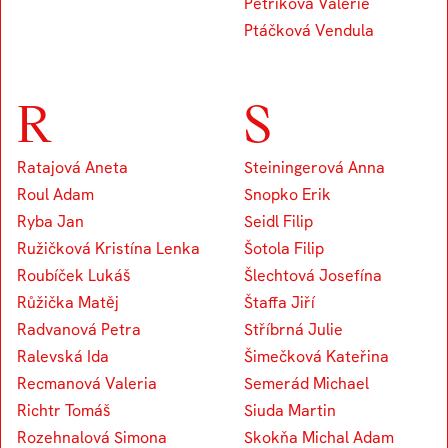
Petříková Valerie
Ptáčková Vendula
R
S
Ratajová Aneta
Steiningerová Anna
Roul Adam
Snopko Erik
Ryba Jan
Seidl Filip
Ružičková Kristína Lenka
Šotola Filip
Roubíček Lukáš
Šlechtová Josefína
Růžička Matěj
Štaffa Jiří
Radvanová Petra
Stříbrná Julie
Ralevská Ida
Šimečková Kateřina
Recmanová Valeria
Semerád Michael
Richtr Tomáš
Siuda Martin
Rozehnalová Simona
Skokňa Michal Adam