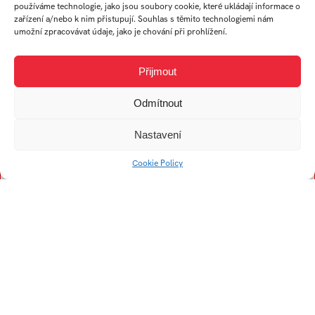
Trubač Jan
Ullverová Anita
používáme technologie, jako jsou soubory cookie, které ukládají informace o
zařízení a/nebo k nim přistupují. Souhlas s těmito technologiemi nám
Turek Karel
Uždil Štěpán
umožní zpracovávat údaje, jako je chování při prohlížení.
Tremer Ondřej
Uhrin Tomáš
Trögler Daniel
Přijmout
Odmítnout
V
Nastavení
Viskupová Alžběta
Cookie Policy
Kristína
Vogelová Denisa
Vykopalová Eva
Vojtech Filip
Vaculík František
Vojtková Helena
Volný Jiří
Vích Lukáš