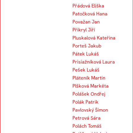
Přádová Eliška
Patočková Hana
Považan Jan
Přikryl Jiří
Pluskalová Kateřina
Porteš Jakub
Pátek Lukáš
Prisiažníková Laura
Pešek Lukáš
Pláteník Martin
Plšková Markéta
Polášek Ondřej
Polák Patrik
Pavlovský Šimon
Petrová Sára
Polách Tomáš