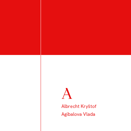
DALŠÍ STUDE
A
Albrecht Kryštof
Agibalova Vlada