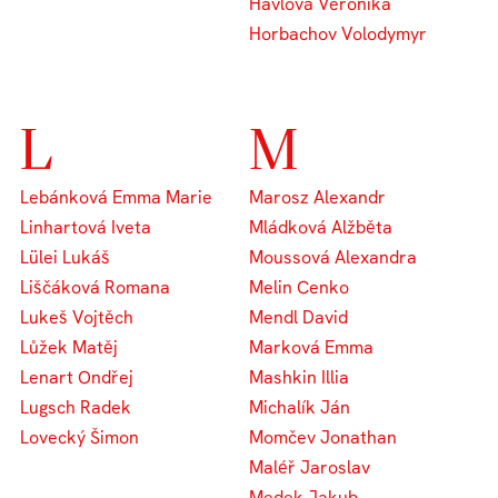
Havlová Veronika
Horbachov Volodymyr
L
M
Lebánková Emma Marie
Marosz Alexandr
Linhartová Iveta
Mládková Alžběta
Lülei Lukáš
Moussová Alexandra
Liščáková Romana
Melin Cenko
Lukeš Vojtěch
Mendl David
Lůžek Matěj
Marková Emma
Lenart Ondřej
Mashkin Illia
Lugsch Radek
Michalík Ján
Lovecký Šimon
Momčev Jonathan
Maléř Jaroslav
Medek Jakub