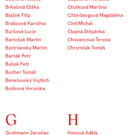
Brkalová Eliška
Chytková Martina
Blažek Filip
Citterbergová Magdaléna
Brabcová Karolína
Ciml Michal
Buršová Lucie
Člupná Štěpánka
Bartošek Martin
Chovancová Tereza
Bystriansky Martin
Chromčák Tomáš
Barták Petr
Bušek Petr
Bucher Tomáš
Benešovský Vojtěch
Bočková Veronika
G
H
Grohmann Jaroslav
Honová Adéla