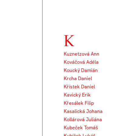
K
Kuznetzová Ann
Kováčová Adéla
Koucký Damián
Krcha Daniel
Křístek Daniel
Kavický Erik
Křesálek Filip
Kasalická Johana
Kollárová Juliána
Kubeček Tomáš
Kubíček Lukáš