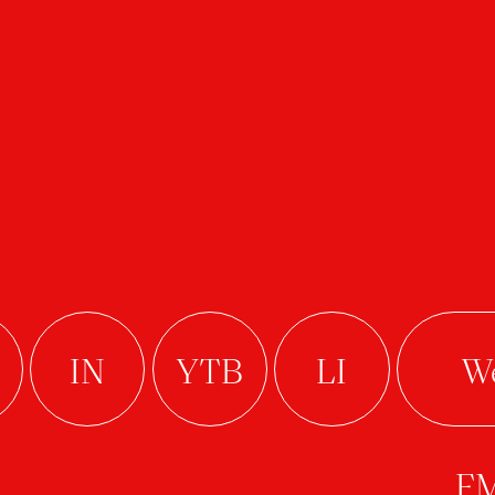
ita Cupa
Malý útěk