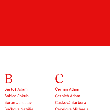
NTI OBORU
B
C
Bartoš Adam
Čermín Adam
Babica Jakub
Černich Adam
Beran Jaroslav
Casková Barbora
Bučková Natália
Čepelová Michaela