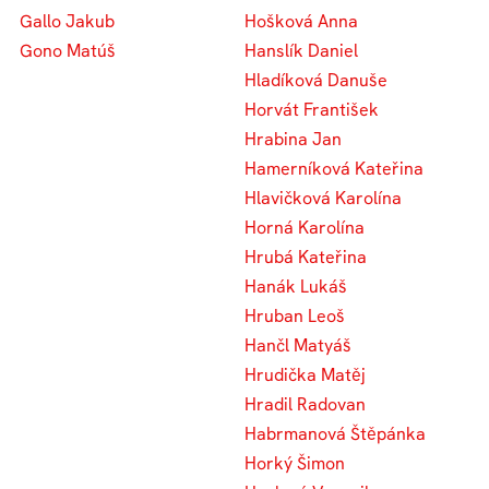
Gallo Jakub
Hošková Anna
Gono Matúš
Hanslík Daniel
Hladíková Danuše
Horvát František
Hrabina Jan
Hamerníková Kateřina
Hlavičková Karolína
Horná Karolína
Hrubá Kateřina
Hanák Lukáš
Hruban Leoš
Hančl Matyáš
Hrudička Matěj
Hradil Radovan
Habrmanová Štěpánka
Horký Šimon