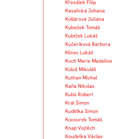
Křesálek Filip
Kasalická Johana
Kollárová Juliána
Kubeček Tomáš
Kubíček Lukáš
Kučeríková Barbora
Klinec Lukáš
Koch Marie Madeline
Kološ Mikuláš
Kuthan Michal
Kaňa Nikolas
Kubů Robert
Král Šimon
Kudělka Šimon
Kocourek Tomáš
Knap Vojtěch
Koudelka Václav