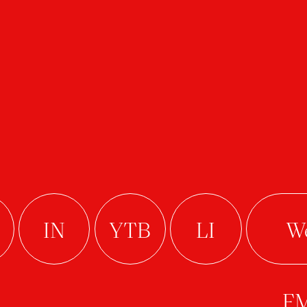
tetování
Co jí bouřka?