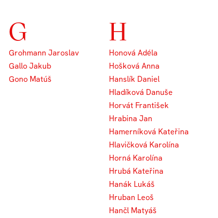
G
H
Grohmann Jaroslav
Honová Adéla
Gallo Jakub
Hošková Anna
Gono Matúš
Hanslík Daniel
Hladíková Danuše
Horvát František
Hrabina Jan
Hamerníková Kateřina
Hlavičková Karolína
Horná Karolína
Hrubá Kateřina
Hanák Lukáš
Hruban Leoš
Hančl Matyáš