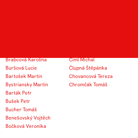
Bartoš Adam
Čermín Adam
Babica Jakub
Černich Adam
Beran Jaroslav
Casková Barbora
Bučková Natália
Čepelová Michaela
Brkalová Eliška
Chytková Martina
Blažek Filip
Citterbergová Magdaléna
Brabcová Karolína
Ciml Michal
Buršová Lucie
Člupná Štěpánka
Bartošek Martin
Chovancová Tereza
Bystriansky Martin
Chromčák Tomáš
Barták Petr
Bušek Petr
Bucher Tomáš
Benešovský Vojtěch
Bočková Veronika