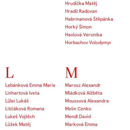
Hrudička Matěj
Hradil Radovan
Habrmanová Štěpánka
Horký Šimon
Havlová Veronika
Horbachov Volodymyr
L
M
Lebánková Emma Marie
Marosz Alexandr
Linhartová Iveta
Mládková Alžběta
Lülei Lukáš
Moussová Alexandra
Liščáková Romana
Melin Cenko
Lukeš Vojtěch
Mendl David
Lůžek Matěj
Marková Emma