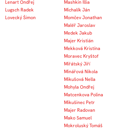
Lenart Ondřej
Mashkin Illia
Lugsch Radek
Michalík Ján
Lovecký Šimon
Momčev Jonathan
Maléř Jaroslav
Medek Jakub
Majer Kristián
Mekková Kristína
Moravec Kryštof
Miřátský Jiří
Minářová Nikola
Mikušová Nella
Mohyla Ondřej
Matcenkova Polina
Mikušinec Petr
Majer Radovan
Mako Samuel
Mokroluský Tomáš