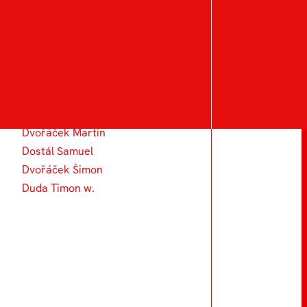
Duval Arthur
Divíšková Eliška
Dosedělová Hedvika
Dzhanovska Ivana
Dvoranová Kristýna
Dolejší Michael
Dvořáček Martin
Dostál Samuel
Dvořáček Šimon
Duda Timon w.