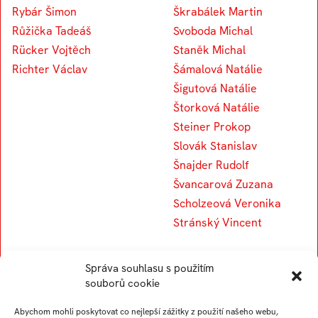
Rybár Šimon
Škrabálek Martin
Růžička Tadeáš
Svoboda Michal
Rücker Vojtěch
Staněk Michal
Richter Václav
Šámalová Natálie
Šigutová Natálie
Štorková Natálie
Steiner Prokop
Slovák Stanislav
Šnajder Rudolf
Švancarová Zuzana
Scholzeová Veronika
Stránský Vincent
Správa souhlasu s použitím
T
U
souborů cookie
Abychom mohli poskytovat co nejlepší zážitky z použití našeho webu,