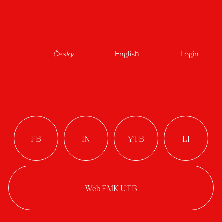
DALŠÍ STUDENTI
OBORU
Česky
English
Login
A
B
Albrecht Kryštof
Bartoš Adam
Agibalova Vlada
Babica Jakub
Beran Jaroslav
Bučková Natália
Brkalová Eliška
Blažek Filip
Brabcová Karolína
Buršová Lucie