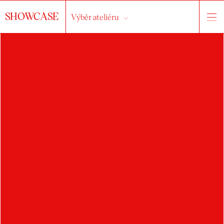
SHOWCASE
Výběr ateliéru
ONDŘEJ
MOHYLA