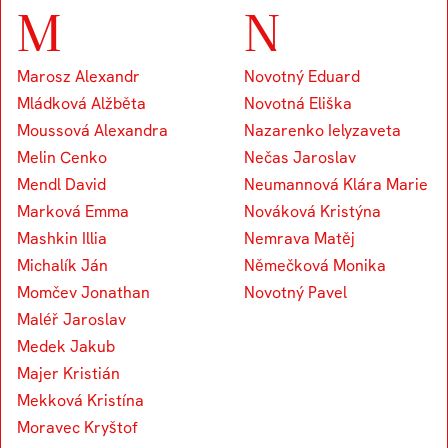
M
N
Marosz Alexandr
Novotný Eduard
Mládková Alžběta
Novotná Eliška
Moussová Alexandra
Nazarenko Ielyzaveta
Melin Cenko
Nečas Jaroslav
Mendl David
Neumannová Klára Marie
Marková Emma
Nováková Kristýna
Mashkin Illia
Nemrava Matěj
Michalík Ján
Němečková Monika
Momčev Jonathan
Novotný Pavel
Maléř Jaroslav
Medek Jakub
Majer Kristián
Mekková Kristína
Moravec Kryštof