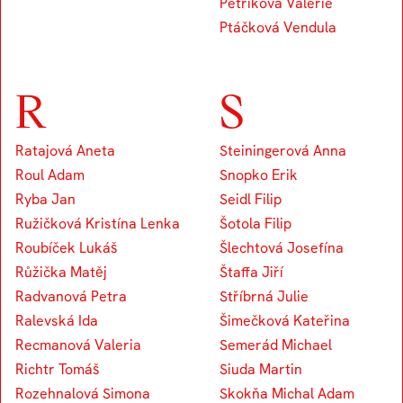
Petříková Valerie
Ptáčková Vendula
R
S
Ratajová Aneta
Steiningerová Anna
Roul Adam
Snopko Erik
Ryba Jan
Seidl Filip
Ružičková Kristína Lenka
Šotola Filip
Roubíček Lukáš
Šlechtová Josefína
Růžička Matěj
Štaffa Jiří
Radvanová Petra
Stříbrná Julie
Ralevská Ida
Šimečková Kateřina
Recmanová Valeria
Semerád Michael
Richtr Tomáš
Siuda Martin
Rozehnalová Simona
Skokňa Michal Adam