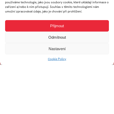
Trubač Jan
Ullverová Anita
používáme technologie, jako jsou soubory cookie, které ukládají informace o
zařízení a/nebo k nim přistupují. Souhlas s těmito technologiemi nám
Turek Karel
Uždil Štěpán
umožní zpracovávat údaje, jako je chování při prohlížení.
Tremer Ondřej
Uhrin Tomáš
Trögler Daniel
Přijmout
Odmítnout
V
Nastavení
Viskupová Alžběta
Cookie Policy
Kristína
Vogelová Denisa
Vykopalová Eva
Vojtech Filip
Vaculík František
Vojtková Helena
Volný Jiří
Vích Lukáš