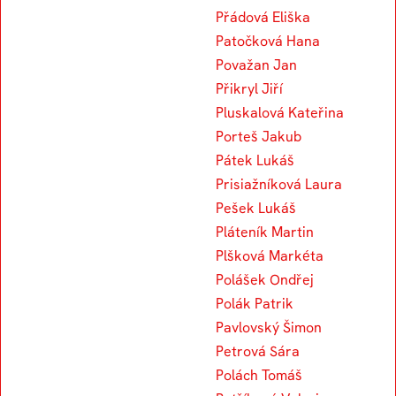
Přádová Eliška
Patočková Hana
Považan Jan
Přikryl Jiří
Pluskalová Kateřina
Porteš Jakub
Pátek Lukáš
Prisiažníková Laura
Pešek Lukáš
Pláteník Martin
Plšková Markéta
Polášek Ondřej
Polák Patrik
Pavlovský Šimon
Petrová Sára
Polách Tomáš