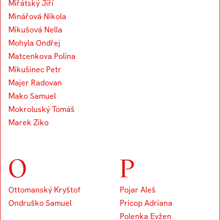
Miřátský Jiří
Minářová Nikola
Mikušová Nella
Mohyla Ondřej
Matcenkova Polina
Mikušinec Petr
Majer Radovan
Mako Samuel
Mokroluský Tomáš
Marek Ziko
O
P
Ottomanský Kryštof
Pojar Aleš
Ondruško Samuel
Pricop Adriana
Polenka Evžen