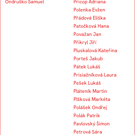
Ondruško Samuel
Pricop Adriana
Polenka Evžen
Přádová Eliška
Patočková Hana
Považan Jan
Přikryl Jiří
Pluskalová Kateřina
Porteš Jakub
Pátek Lukáš
Prisiažníková Laura
Pešek Lukáš
Pláteník Martin
Plšková Markéta
Polášek Ondřej
Polák Patrik
Pavlovský Šimon
Petrová Sára