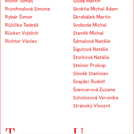
Richtr Tomáš
Siuda Martin
Rozehnalová Simona
Skokňa Michal Adam
Rybár Šimon
Škrabálek Martin
Růžička Tadeáš
Svoboda Michal
Rücker Vojtěch
Staněk Michal
Richter Václav
Šámalová Natálie
Šigutová Natálie
Štorková Natálie
Steiner Prokop
Slovák Stanislav
Šnajder Rudolf
Švancarová Zuzana
Scholzeová Veronika
Stránský Vincent
T
U