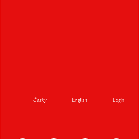
DALŠÍ STUDENTI
OBORU
A
B
Albrecht Kryštof
Bartoš Adam
Agibalova Vlada
Babica Jakub
Česky
English
Login
Beran Jaroslav
Bučková Natália
Brkalová Eliška
Blažek Filip
Brabcová Karolína