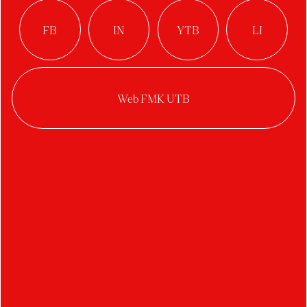
Buršová Lucie
Bartošek Martin
Bystriansky Martin
Barták Petr
Bušek Petr
Bucher Tomáš
Benešovský Vojtěch
Bočková Veronika
C
D
Čermín Adam
Duval Arthur
Černich Adam
Divíšková Eliška
Casková Barbora
Dosedělová Hedvika
Čepelová Michaela
Dzhanovska Ivana