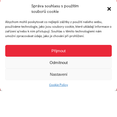
Správa souhlasu s použitím
Trubač Jan
Ullverová Anita
souborů cookie
Turek Karel
Uždil Štěpán
Abychom mohli poskytovat co nejlepší zážitky z použití našeho webu,
Tremer Ondřej
Uhrin Tomáš
používáme technologie, jako jsou soubory cookie, které ukládají informace o
zařízení a/nebo k nim přistupují. Souhlas s těmito technologiemi nám
Trögler Daniel
umožní zpracovávat údaje, jako je chování při prohlížení.
V
Přijmout
Odmítnout
Viskupová Alžběta
Kristína
Nastavení
Vogelová Denisa
Cookie Policy
Vykopalová Eva
Vojtech Filip
Vaculík František
Vojtková Helena
Volný Jiří