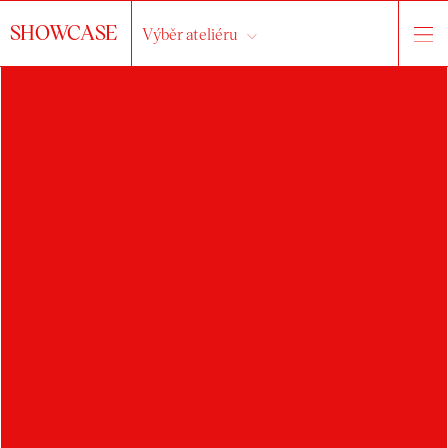
SHOWCASE
Výběr ateliéru
ELIŠKA
DIVÍŠKOVÁ