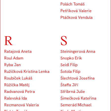
Polách Tomáš
Petříková Valerie
Ptáčková Vendula
R
S
Ratajová Aneta
Steiningerová Anna
Roul Adam
Snopko Erik
Ryba Jan
Seidl Filip
Ružičková Kristína Lenka
Šotola Filip
Roubíček Lukáš
Šlechtová Josefína
Růžička Matěj
Štaffa Jiří
Radvanová Petra
Stříbrná Julie
Ralevská Ida
Šimečková Kateřina
Recmanová Valeria
Semerád Michael