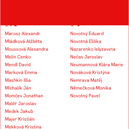
M
N
Marosz Alexandr
Novotný Eduard
Mládková Alžběta
Novotná Eliška
Moussová Alexandra
Nazarenko Ielyzaveta
Melin Cenko
Nečas Jaroslav
Mendl David
Neumannová Klára Marie
Marková Emma
Nováková Kristýna
Mashkin Illia
Nemrava Matěj
Michalík Ján
Němečková Monika
Momčev Jonathan
Novotný Pavel
Maléř Jaroslav
Medek Jakub
Majer Kristián
Mekková Kristína