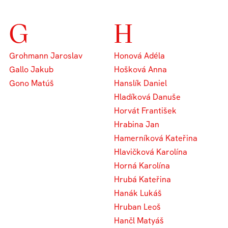
G
H
Grohmann Jaroslav
Honová Adéla
Gallo Jakub
Hošková Anna
Gono Matúš
Hanslík Daniel
Hladíková Danuše
Horvát František
Hrabina Jan
Hamerníková Kateřina
Hlavičková Karolína
Horná Karolína
Hrubá Kateřina
Hanák Lukáš
Hruban Leoš
Hančl Matyáš