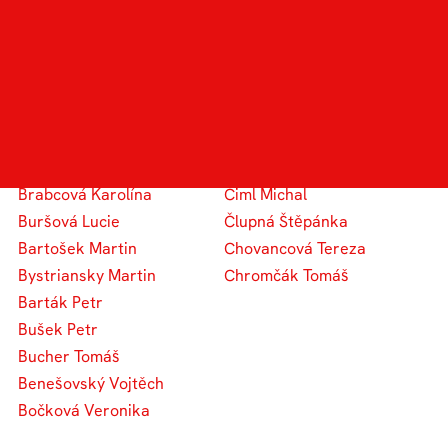
Bartoš Adam
Čermín Adam
Babica Jakub
Černich Adam
Beran Jaroslav
Casková Barbora
Bučková Natália
Čepelová Michaela
Brkalová Eliška
Chytková Martina
Blažek Filip
Citterbergová Magdaléna
Brabcová Karolína
Ciml Michal
Buršová Lucie
Člupná Štěpánka
Bartošek Martin
Chovancová Tereza
Bystriansky Martin
Chromčák Tomáš
Barták Petr
Bušek Petr
Bucher Tomáš
Benešovský Vojtěch
Bočková Veronika