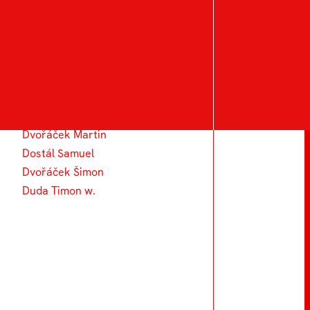
Duval Arthur
Divíšková Eliška
Dosedělová Hedvika
Dzhanovska Ivana
Dvoranová Kristýna
Dolejší Michael
Dvořáček Martin
Dostál Samuel
Dvořáček Šimon
Duda Timon w.