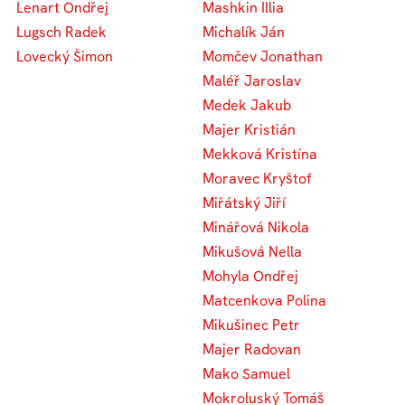
Lenart Ondřej
Mashkin Illia
Lugsch Radek
Michalík Ján
Lovecký Šimon
Momčev Jonathan
Maléř Jaroslav
Medek Jakub
Majer Kristián
Mekková Kristína
Moravec Kryštof
Miřátský Jiří
Minářová Nikola
Mikušová Nella
Mohyla Ondřej
Matcenkova Polina
Mikušinec Petr
Majer Radovan
Mako Samuel
Mokroluský Tomáš