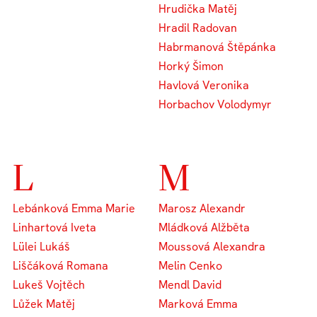
Hrudička Matěj
Hradil Radovan
Habrmanová Štěpánka
Horký Šimon
Havlová Veronika
Horbachov Volodymyr
L
M
Lebánková Emma Marie
Marosz Alexandr
Linhartová Iveta
Mládková Alžběta
Lülei Lukáš
Moussová Alexandra
Liščáková Romana
Melin Cenko
Lukeš Vojtěch
Mendl David
Lůžek Matěj
Marková Emma