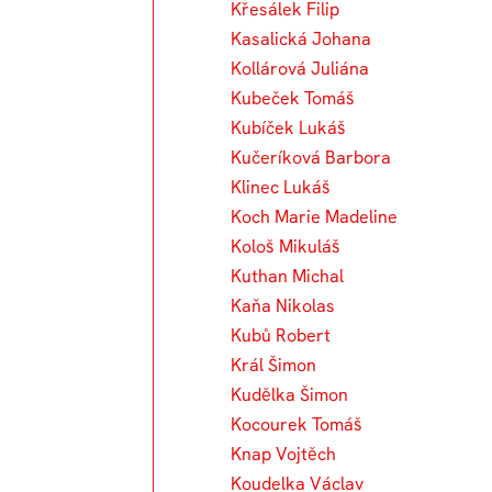
Křesálek Filip
Kasalická Johana
Kollárová Juliána
Kubeček Tomáš
Kubíček Lukáš
Kučeríková Barbora
Klinec Lukáš
Koch Marie Madeline
Kološ Mikuláš
Kuthan Michal
Kaňa Nikolas
Kubů Robert
Král Šimon
Kudělka Šimon
Kocourek Tomáš
Knap Vojtěch
Koudelka Václav