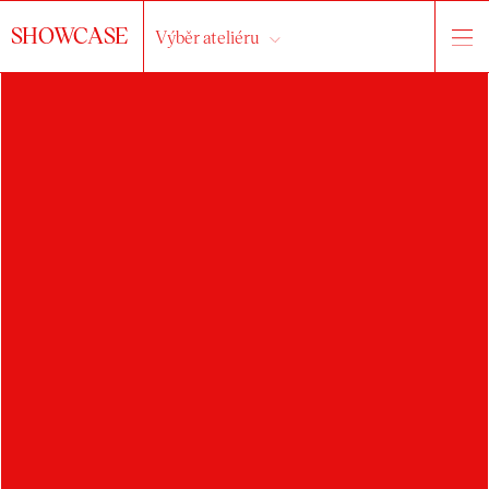
SHOWCASE
Výběr ateliéru
ALŽBĚTA
KRISTÍNA
VISKUPOVÁ