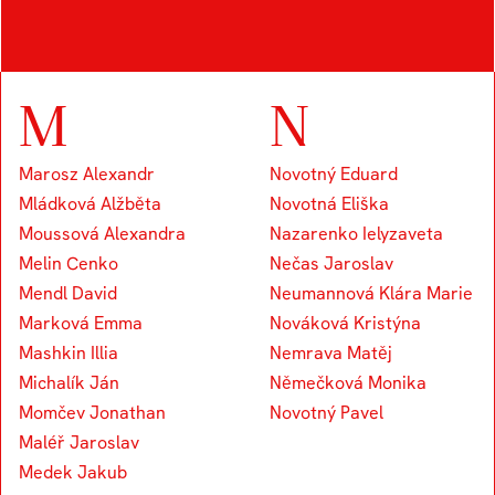
Kapounek Vojtěch
M
N
Marosz Alexandr
Novotný Eduard
Mládková Alžběta
Novotná Eliška
Moussová Alexandra
Nazarenko Ielyzaveta
Melin Cenko
Nečas Jaroslav
Mendl David
Neumannová Klára Marie
Marková Emma
Nováková Kristýna
Mashkin Illia
Nemrava Matěj
Michalík Ján
Němečková Monika
Momčev Jonathan
Novotný Pavel
Maléř Jaroslav
Medek Jakub