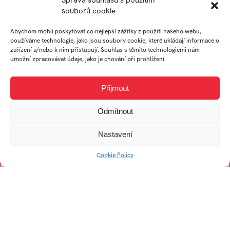
Správa souhlasu s použitím
T
U
souborů cookie
Abychom mohli poskytovat co nejlepší zážitky z použití našeho webu,
používáme technologie, jako jsou soubory cookie, které ukládají informace o
Trubač Jan
Ullverová Anita
zařízení a/nebo k nim přistupují. Souhlas s těmito technologiemi nám
Turek Karel
Uždil Štěpán
umožní zpracovávat údaje, jako je chování při prohlížení.
Tremer Ondřej
Uhrin Tomáš
Trögler Daniel
Přijmout
Odmítnout
V
Nastavení
Viskupová Alžběta
Cookie Policy
Kristína
Vogelová Denisa
Vykopalová Eva
Vojtech Filip
Vaculík František