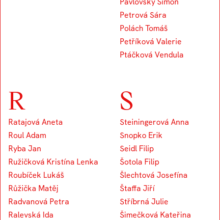
Pavlovský Šimon
Petrová Sára
Polách Tomáš
Petříková Valerie
Ptáčková Vendula
R
S
Ratajová Aneta
Steiningerová Anna
Roul Adam
Snopko Erik
Ryba Jan
Seidl Filip
Ružičková Kristína Lenka
Šotola Filip
Roubíček Lukáš
Šlechtová Josefína
Růžička Matěj
Štaffa Jiří
Radvanová Petra
Stříbrná Julie
Ralevská Ida
Šimečková Kateřina