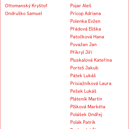
Ottomanský Kryštof
Pojar Aleš
Ondruško Samuel
Pricop Adriana
Polenka Evžen
Přádová Eliška
Patočková Hana
Považan Jan
Přikryl Jiří
Pluskalová Kateřina
Porteš Jakub
Pátek Lukáš
Prisiažníková Laura
Pešek Lukáš
Pláteník Martin
Plšková Markéta
Polášek Ondřej
Polák Patrik