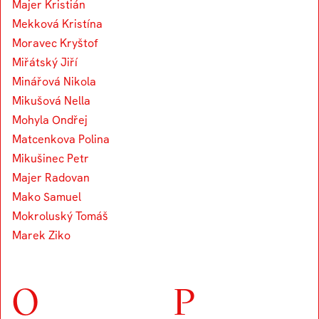
Majer Kristián
Mekková Kristína
Moravec Kryštof
Miřátský Jiří
Minářová Nikola
Mikušová Nella
Mohyla Ondřej
Matcenkova Polina
Mikušinec Petr
Majer Radovan
Mako Samuel
Mokroluský Tomáš
Marek Ziko
O
P