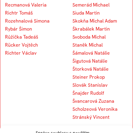
Recmanová Valeria
Semerád Michael
Richtr Tomáš
Siuda Martin
Rozehnalová Simona
Skokňa Michal Adam
Rybár Šimon
Škrabálek Martin
Růžička Tadeáš
Svoboda Michal
Rücker Vojtěch
Staněk Michal
Richter Václav
Šámalová Natálie
Šigutová Natálie
Štorková Natálie
Steiner Prokop
Slovák Stanislav
Šnajder Rudolf
Švancarová Zuzana
Scholzeová Veronika
Stránský Vincent