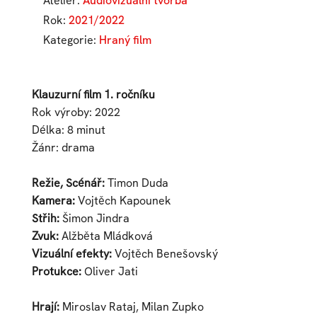
Ateliér:
Audiovizuální tvorba
Rok:
2021/2022
Kategorie:
Hraný film
Klauzurní film 1. ročníku
Rok výroby: 2022
Délka: 8 minut
Žánr: drama
Režie, Scénář:
Timon Duda
Kamera:
Vojtěch Kapounek
Střih:
Šimon Jindra
Zvuk:
Alžběta Mládková
Vizuální efekty:
Vojtěch Benešovský
Protukce:
Oliver Jati
Hrají:
Miroslav Rataj, Milan Zupko