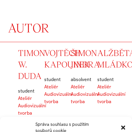
AUTOR
TIMON
VOJTĚCH
ŠIMON
ALŽBĚT
W.
KAPOUNEK
JINDRA
MLÁDK
DUDA
student
absolvent
student
Ateliér
Ateliér
Ateliér
student
Audiovizuální
Audiovizuální
Audiovizuální
Ateliér
tvorba
tvorba
tvorba
Audiovizuální
tvorba
Správa souhlasu s použitím
souborů cookie