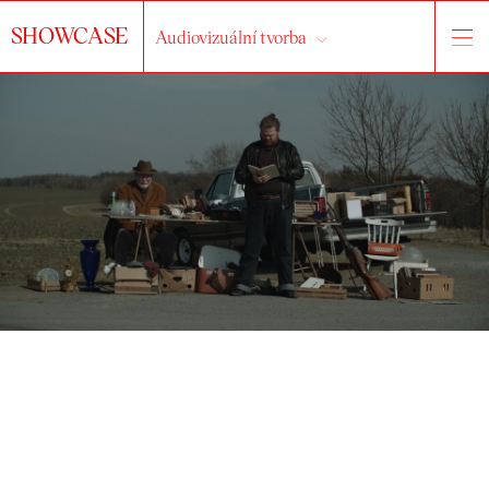
SHOWCASE
Audiovizuální tvorba