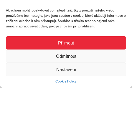
VOJTĚCH
OLIVER
Abychom mohli poskytovat co nejlepší zážitky z použití našeho webu,
BENEŠOVSKÝ
JATI
používáme technologie, jako jsou soubory cookie, které ukládají informace o
zařízení a/nebo k nim přistupují. Souhlas s těmito technologiemi nám
umožní zpracovávat údaje, jako je chování při prohlížení.
student
student
Ateliér
Ateliér
Přijmout
Audiovizuální
Audiovizuální
tvorba
tvorba
Odmítnout
Nastavení
Cookie Policy
Univerzitní 2431
760 01 Zlín
Tel.:
+420 576 034 205
info@fmk.utb.cz
FB
IN
YTB
LI