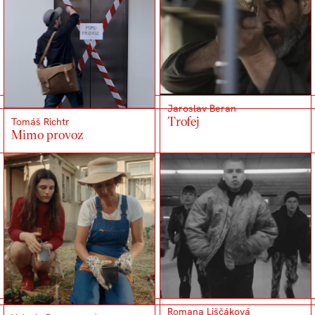
Jaroslav Beran
Trofej
Tomáš Richtr
Mimo provoz
Romana Liščáková