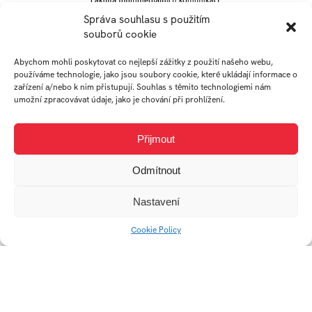
Univerzitní 2431
Správa souhlasu s použitím
souborů cookie
760 01 Zlín
Tel.:
+420 576 034 205
Abychom mohli poskytovat co nejlepší zážitky z použití našeho webu,
info@fmk.utb.cz
používáme technologie, jako jsou soubory cookie, které ukládají informace o
zařízení a/nebo k nim přistupují. Souhlas s těmito technologiemi nám
FB
IN
YTB
LI
umožní zpracovávat údaje, jako je chování při prohlížení.
Web FMK UTB
Přijmout
Odmítnout
Nastavení
Cookie Policy
© 2026 Univerzita Tomáše Bati ve Zlíně