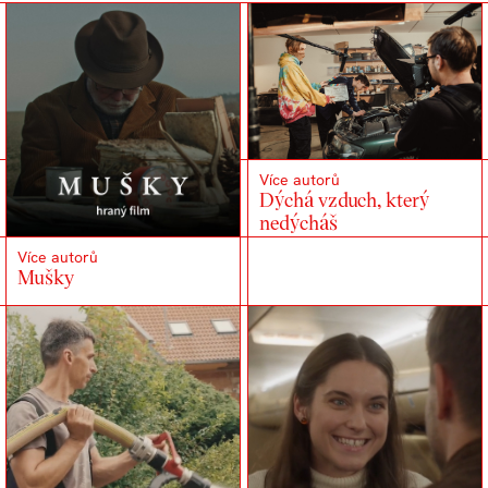
Více autorů
Dýchá vzduch, který
nedýcháš
Více autorů
Mušky