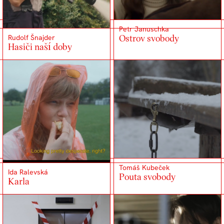
Petr Januschka
Ostrov svobody
Rudolf Šnajder
Hasiči naší doby
Tomáš Kubeček
Ida Ralevská
Pouta svobody
Karla