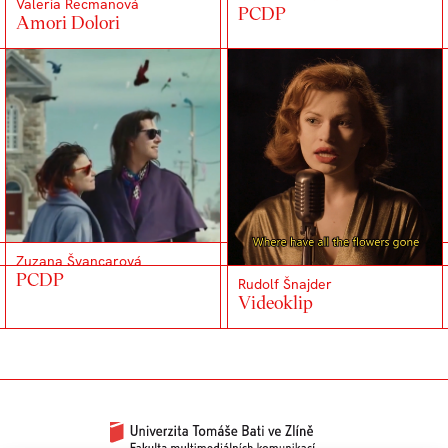
Valeria Recmanová
PCDP
Amori Dolori
Zuzana Švancarová
PCDP
Rudolf Šnajder
Videoklip