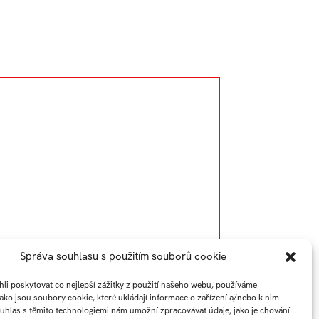
Správa souhlasu s použitím souborů cookie
Rok:
2021/2022
i poskytovat co nejlepší zážitky z použití našeho webu, používáme
jako jsou soubory cookie, které ukládají informace o zařízení a/nebo k nim
ouhlas s těmito technologiemi nám umožní zpracovávat údaje, jako je chování