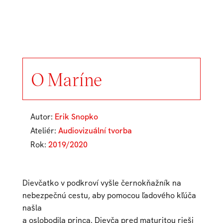
O Maríne
Autor:
Erik Snopko
Ateliér:
Audiovizuální tvorba
Rok:
2019/2020
Dievčatko v podkroví vyšle černokňažník na
nebezpečnú cestu, aby pomocou ľadového kľúča
našla
a oslobodila princa. Dievča pred maturitou rieši