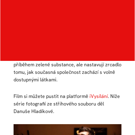
perspektiv – od těch vědeckých až po osobní
zkušenosti uživatelů. Rozebere chemickou
podstatu kratomu, nastíní jeho pěstování a
zpracování v Indonésii, upozorní na rizika
spojená s užíváním i jeho léčebný potenciál.
Zamyslí se rovněž nad jeho užíváním v kontextu
běžně tolerovaných návykových látek, třeba
alkoholu. Sběratelé kratomu tak nejsou jen
příběhem zelené substance, ale nastavují zrcadlo
tomu, jak současná společnost zachází s volně
dostupnými látkami.
Film si můžete pustit na platformě
iVysílání
. Níže
série fotografií ze střihového souboru děl
Danuše Hladíkové.