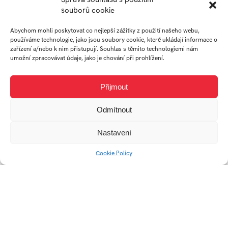
souborů cookie
Abychom mohli poskytovat co nejlepší zážitky z použití našeho webu,
používáme technologie, jako jsou soubory cookie, které ukládají informace o
zařízení a/nebo k nim přistupují. Souhlas s těmito technologiemi nám
Soubor děl
umožní zpracovávat údaje, jako je chování při prohlížení.
Přijmout
Odmítnout
Univerzitní 2431
760 01 Zlín
Nastavení
Tel.:
+420 576 034 205
Cookie Policy
info@fmk.utb.cz
FB
IN
YTB
LI
Web FMK UTB