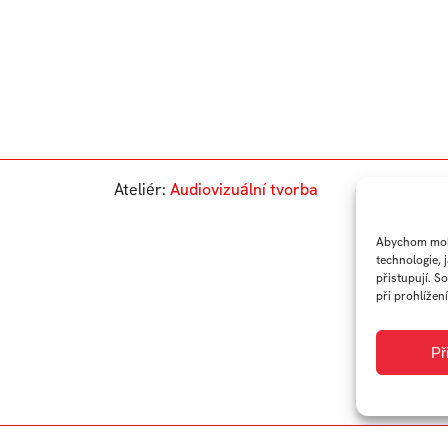
Ateliér:
Audiovizuální tvorba
Abychom mohl
technologie, 
přistupují. S
při prohlížení
Př