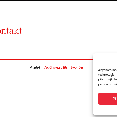
ontakt
Ateliér:
Audiovizuální tvorba
Abychom mohl
technologie, 
přistupují. S
při prohlížení
Př