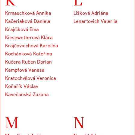
Krmaschková Annika
Lišková Adriána
Kačeriaková Daniela
Lenartovich Valeriia
Krajíčková Ema
Kiesewetterová Klára
Krajčoviechová Karolína
Kochánková Kateřina
Kučera Ruben Dorian
Kampfová Vanesa
Kratochvílová Veronica
Koňařík Václav
Kavečanská Zuzana
M
N