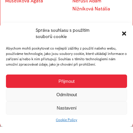
Muselíková Agáta
Nerušil Adam
Nižníková Natália
O
P
Správa souhlasu s použitím
souborů cookie
Abychom mohli poskytovat co nejlepší zážitky z použití našeho webu,
Opravilová Markéta
Puchorová Ema
používáme technologie, jako jsou soubory cookie, které ukládají informace o
Orságová Nikola
Pastyříková Lucie
zařízení a/nebo k nim přistupují. Souhlas s těmito technologiemi nám
umožní zpracovávat údaje, jako je chování při prohlížení.
Ochirbat Ninjee
Potfajová Lenka
Ochodničanová Petra
Pospíšilová Martina
Palou Tomáš
Přijmout
Plevová Veronika
Odmítnout
Nastavení
R
S
Cookie Policy
Řádková Daniela
Sečková Gabriela