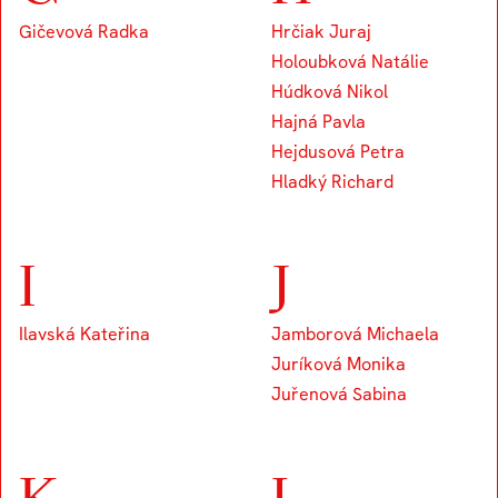
Gičevová Radka
Hrčiak Juraj
Holoubková Natálie
Húdková Nikol
Hajná Pavla
Hejdusová Petra
Hladký Richard
I
J
Ilavská Kateřina
Jamborová Michaela
Juríková Monika
Juřenová Sabina
K
L