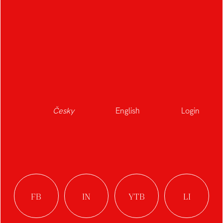
KROUŽKY NA
HANGING TABLE
UBROUSKY
Česky
English
Login
ORGANIC RINGS
BRASS RING