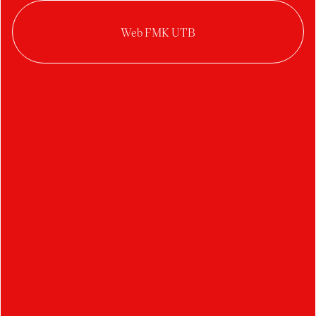
FRIENDS RINGS
CAR DOG MAT
CENA FRANTIŠKA
HANGING CAT BED
CRHÁKA