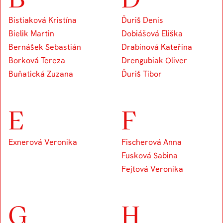
Bistiaková Kristína
Ďuriš Denis
Bielik Martin
Dobiášová Eliška
Bernášek Sebastián
Drabinová Kateřina
Borková Tereza
Drengubiak Oliver
Buňatická Zuzana
Ďuriš Tibor
E
F
Exnerová Veronika
Fischerová Anna
Fusková Sabina
Fejtová Veronika
G
H