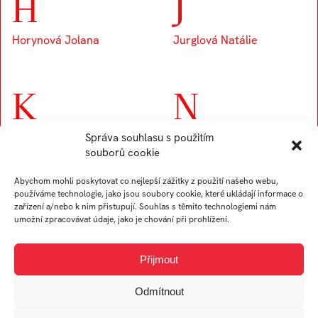
H
J
Horynová Jolana
Jurglová Natálie
K
N
Kobierská Hana
Navrátilová Nela
Správa souhlasu s použitím
souborů cookie
Némethová Rebeka
Abychom mohli poskytovat co nejlepší zážitky z použití našeho webu,
používáme technologie, jako jsou soubory cookie, které ukládají informace o
P
S
zařízení a/nebo k nim přistupují. Souhlas s těmito technologiemi nám
umožní zpracovávat údaje, jako je chování při prohlížení.
Psotková Sabina
Svrčinová Nela
Přijmout
Odmítnout