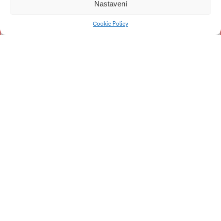
T
V
Nastavení
Timošová Sára
Vyroubalová Kateřina
Cookie Policy
Tesková Zuzana
Univerzitní 2431
760 01 Zlín
Tel.:
+420 576 034 205
info@fmk.utb.cz
FB
IN
YTB
LI
Web FMK UTB