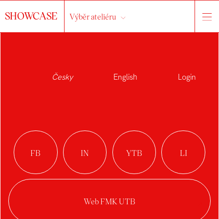
SHOWCASE
Výběr ateliéru
Česky
English
Login
NELA
NAVRÁTILOVÁ