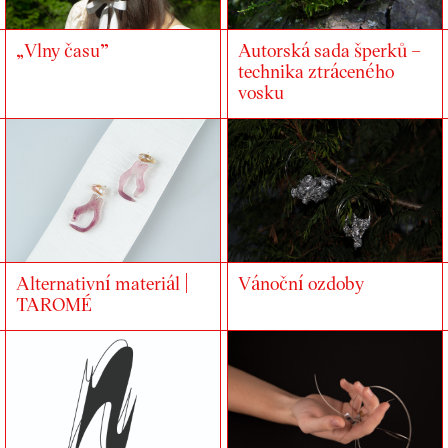
„Vlny času”
Autorská sada šperků –
technika ztráceného
vosku
Vánoční ozdoby
Alternativní materiál |
TAROMÉ