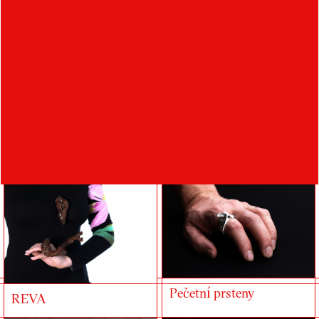
Space to space |
Plakát – Tajemství
ANTHESIS
rumunské lidové masky
Pečetní prsteny
REVA