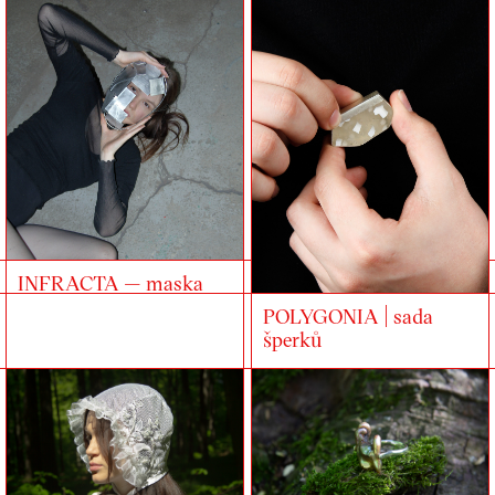
INFRACTA — maska
POLYGONIA | sada
šperků