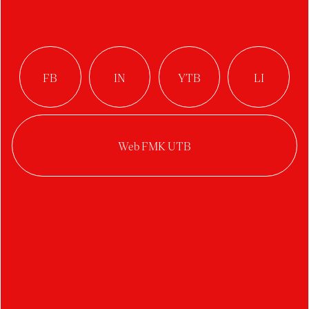
ADHD, jako
inspirační zdroj a
východisko
Autor:
Arnošt Mikulička