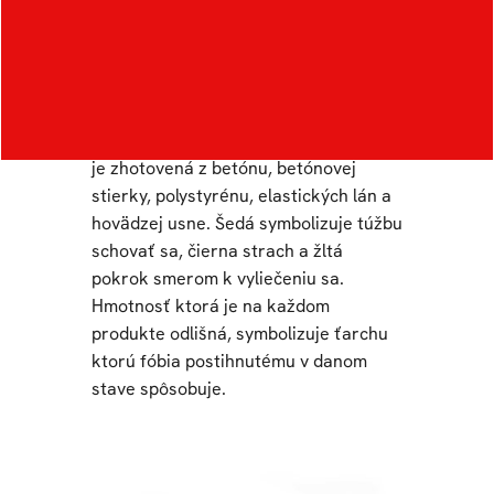
voči ľudom trpiacich fóbiou svojou
hmotnosťou, nepohodlnosťou a
narušením prirodzeného spôsobu
chôdze nositeľa. Vyobrazené sú štyri
stavy pacientov s názvom Izolant,
Logik, Progresant a Pacient. Kolekcia
je zhotovená z betónu, betónovej
stierky, polystyrénu, elastických lán a
hovädzej usne. Šedá symbolizuje túžbu
schovať sa, čierna strach a žltá
pokrok smerom k vyliečeniu sa.
Hmotnosť ktorá je na každom
produkte odlišná, symbolizuje ťarchu
ktorú fóbia postihnutému v danom
stave spôsobuje.