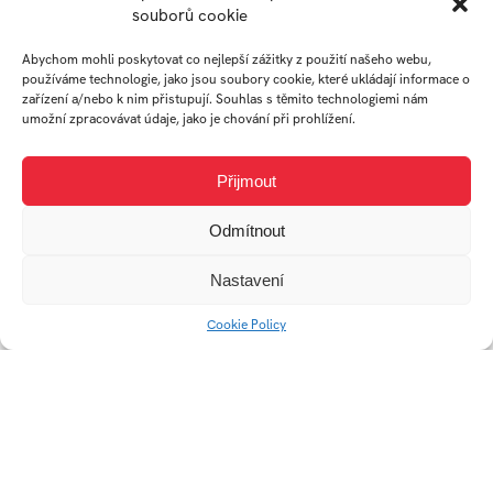
souborů cookie
Dětská obuv
Optická iluze
Abychom mohli poskytovat co nejlepší zážitky z použití našeho webu,
používáme technologie, jako jsou soubory cookie, které ukládají informace o
zařízení a/nebo k nim přistupují. Souhlas s těmito technologiemi nám
umožní zpracovávat údaje, jako je chování při prohlížení.
Přijmout
Odmítnout
Nastavení
Cookie Policy
Less is more
Wonka