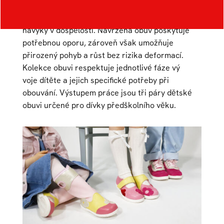
Zdravý vývoj nohy v raném dětství je klíčový pro
správné držení těla i kvalitní pohybové
návyky v dospělosti. Navržená obuv poskytuje
potřebnou oporu, zároveň však umožňuje
přirozený pohyb a růst bez rizika deformací.
Kolekce obuvi respektuje jednotlivé fáze vý
voje dítěte a jejich specifické potřeby při
obouvání. Výstupem práce jsou tři páry dětské
obuvi určené pro dívky předškolního věku.