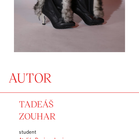
AUTOR
TADEÁŠ
ZOUHAR
student