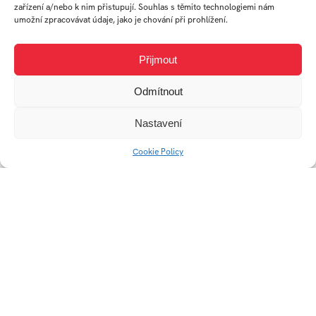
Feral
zařízení a/nebo k nim přistupují. Souhlas s těmito technologiemi nám
umožní zpracovávat údaje, jako je chování při prohlížení.
Přijmout
Odmítnout
Nastavení
FRAGMENTY
Mono Prism
Cookie Policy
Canis lupus