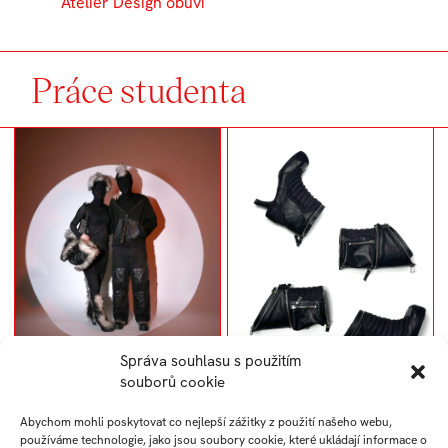
Ateliér Design obuvi
Práce studenta
Správa souhlasu s použitím
souborů cookie
Re-zip
Abychom mohli poskytovat co nejlepší zážitky z použití našeho webu,
používáme technologie, jako jsou soubory cookie, které ukládají informace o