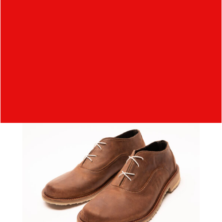
vzhled
, který skvěle doplní džíny i ležérní sako.