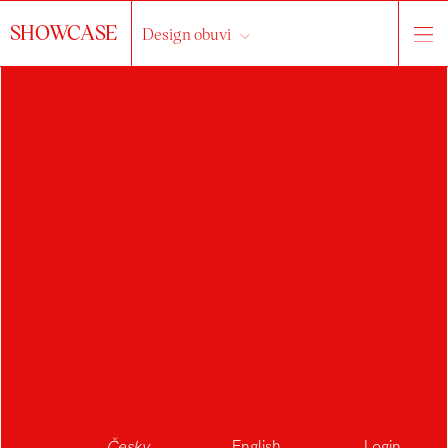
SHOWCASE
Design obuvi
Česky
English
Login