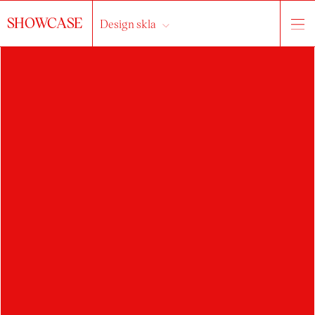
SHOWCASE
Design skla
HLEDAT