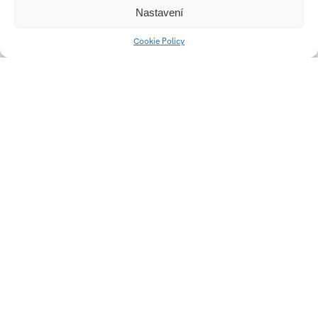
Nastavení
Cookie Policy
AUTOR
KAROLÍNA
MANOVÁ
student
Ateliér Design skla
Práce studenta