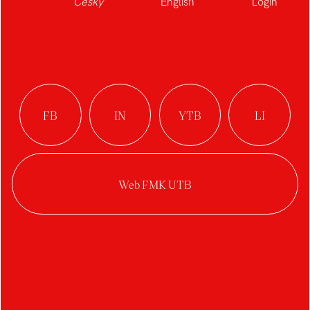
Česky
English
Login