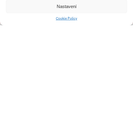
Nastavení
Změna stavu v
prostoru, barva a linie
Cookie Policy
Forma následuje světlo
Interpersonales tetigerit
Neminem laedere