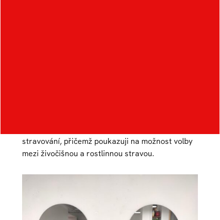
Sebereflexe
Autor:
Zuzana Škorpíková
Ateliér:
Design skla
Rok:
2020/2021
Kategorie:
vizuální umění
Semestrální práce na téma gastro.
Práce poukazuje na zacyklení pudové potřeby
stravování, přičemž poukazuji na možnost volby
mezi živočišnou a rostlinnou stravou.